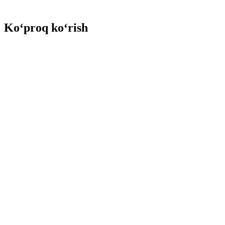
Ko‘proq ko‘rish