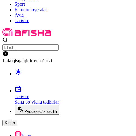
Sport
Kinopremyeralar
Avia
Taqvim
Juda qisqa qidiruv so‘rovi
Taqvim
Sana bo‘yicha tadbirlar
Русский
O‘zbek tili
Kirish
Kino