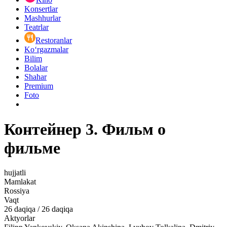
Konsertlar
Mashhurlar
Teatrlar
Restoranlar
Ko‘rgazmalar
Bilim
Bolalar
Shahar
Premium
Foto
Контейнер 3. Фильм о
фильме
hujjatli
Mamlakat
Rossiya
Vaqt
26
daqiqa
/
26 daqiqa
Aktyorlar