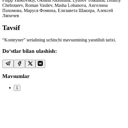
Filipp Yankovskiy, Oksana Akinshina, Lyubov Tolkalina, Dmitriy
Chebotarev, Roman Vasilev, Masha Lobanova, Ангелина
Пахомова, Маруся Фомина, Елизавета Шакира, Алексей
Ляпичев
Tavsif
“Konteyner” serialining uchinchi mavsumining yaratilish tarixi.
Do‘stlar bilan ulashish:
Mavsumlar
1