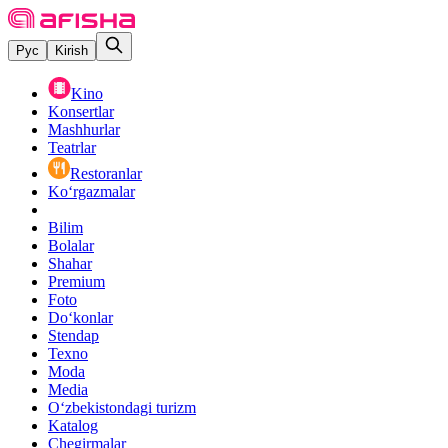
Рус
Kirish
Kino
Konsertlar
Mashhurlar
Teatrlar
Restoranlar
Ko‘rgazmalar
Bilim
Bolalar
Shahar
Premium
Foto
Do‘konlar
Stendap
Texno
Moda
Media
O‘zbekistondagi turizm
Katalog
Chegirmalar