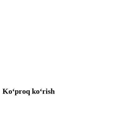
Ko‘proq ko‘rish