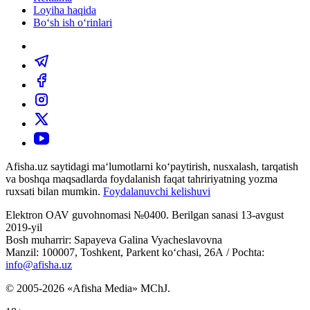
Loyiha haqida
Bo‘sh ish o‘rinlari
Afisha.uz saytidagi ma‘lumotlarni ko‘paytirish, nusxalash, tarqatish
va boshqa maqsadlarda foydalanish faqat tahririyatning yozma
ruxsati bilan mumkin.
Foydalanuvchi kelishuvi
Elektron OAV guvohnomasi №0400. Berilgan sanasi 13-avgust
2019-yil
Bosh muharrir: Sapayeva Galina Vyacheslavovna
Manzil: 100007, Toshkent, Parkent ko‘chasi, 26А / Pochta:
info@afisha.uz
© 2005-2026 «Afisha Media» MChJ.