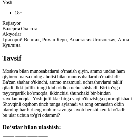
Yosh
18+
Rejissyor
Валерия Оксюта
Aktyorlar
Григорий Верник, Роман Керн, Анастасия Липянская, Анна
Куклина
Tavsif
Moskva bilan munosabatlarni o'rnatish qiyin, ammo undan ham
qiyinroq narsa uning aholisi bilan munosabatlarni o'rnatishdir.
Ba'zan shahar o'tkinchi, ammo mazmunli uchrashuvlarni taklif
qiladi. Ikki juftlik tungi klub oldida uchrashishadi. Biri to'yga
tayyorgarlik ko'rmoqda, ikkinchisi shunchaki bir-biridan
zavqlanmoqda. Yosh juftliklar birga vaqt o'tkazishga qaror qilishadi.
Shovqinli oqshom tinch tunga aylanadi va tong otmasdan oldin
ularning har biri eng muhim savolga javob berishi kerak bo'ladi:
bu ular uchun to'g'ri odammi?
Do‘stlar bilan ulashish: