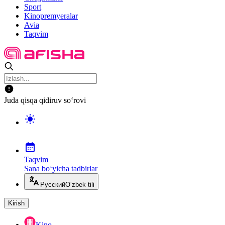
Sport
Kinopremyeralar
Avia
Taqvim
Juda qisqa qidiruv so‘rovi
Taqvim
Sana bo‘yicha tadbirlar
Русский
O‘zbek tili
Kirish
Kino