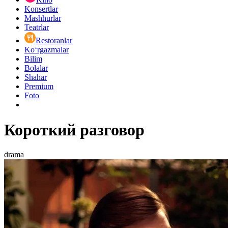
Konsertlar
Mashhurlar
Teatrlar
Restoranlar
Ko‘rgazmalar
Bilim
Bolalar
Shahar
Premium
Foto
Короткий разговор
drama