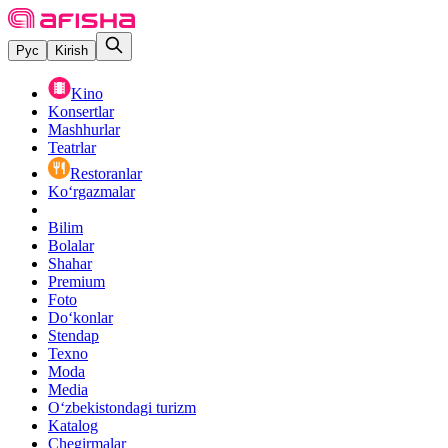
Рус
Kirish
Kino
Konsertlar
Mashhurlar
Teatrlar
Restoranlar
Ko‘rgazmalar
Bilim
Bolalar
Shahar
Premium
Foto
Do‘konlar
Stendap
Texno
Moda
Media
O‘zbekistondagi turizm
Katalog
Chegirmalar