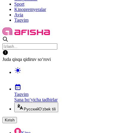
Sport
Kinopremyeralar
Avia
Taqvim
Juda qisqa qidiruv so‘rovi
Taqvim
Sana bo‘yicha tadbirlar
Русский
O‘zbek tili
Kirish
Kino