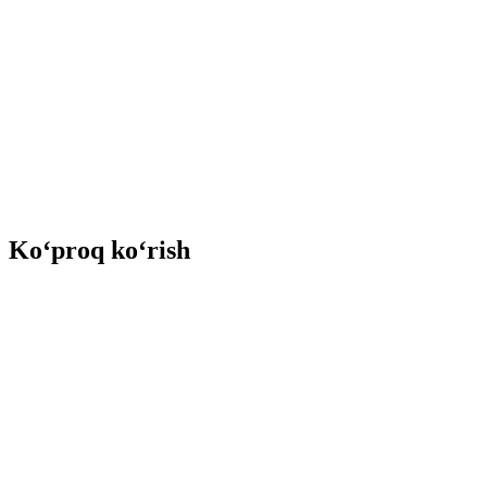
Ko‘proq ko‘rish