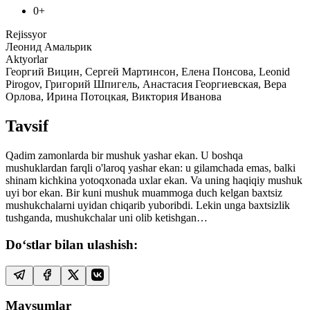
0+
Rejissyor
Леонид Амальрик
Aktyorlar
Георгий Вицин, Сергей Мартинсон, Елена Понсова, Leonid
Pirogov, Григорий Шпигель, Анастасия Георгиевская, Вера
Орлова, Ирина Потоцкая, Виктория Иванова
Tavsif
Qadim zamonlarda bir mushuk yashar ekan. U boshqa
mushuklardan farqli o'laroq yashar ekan: u gilamchada emas, balki
shinam kichkina yotoqxonada uxlar ekan. Va uning haqiqiy mushuk
uyi bor ekan. Bir kuni mushuk muammoga duch kelgan baxtsiz
mushukchalarni uyidan chiqarib yuboribdi. Lekin unga baxtsizlik
tushganda, mushukchalar uni olib ketishgan…
Do‘stlar bilan ulashish:
Mavsumlar