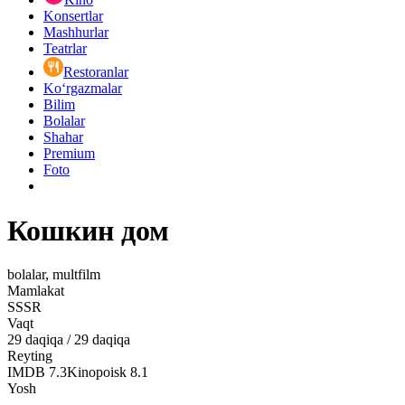
Konsertlar
Mashhurlar
Teatrlar
Restoranlar
Ko‘rgazmalar
Bilim
Bolalar
Shahar
Premium
Foto
Кошкин дом
bolalar, multfilm
Mamlakat
SSSR
Vaqt
29
daqiqa
/
29 daqiqa
Reyting
IMDB
7.3
Kinopoisk
8.1
Yosh