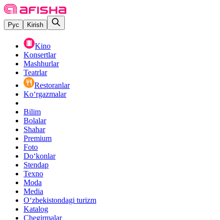
Рус
Kirish
Kino
Konsertlar
Mashhurlar
Teatrlar
Restoranlar
Ko‘rgazmalar
Bilim
Bolalar
Shahar
Premium
Foto
Do‘konlar
Stendap
Texno
Moda
Media
O‘zbekistondagi turizm
Katalog
Chegirmalar