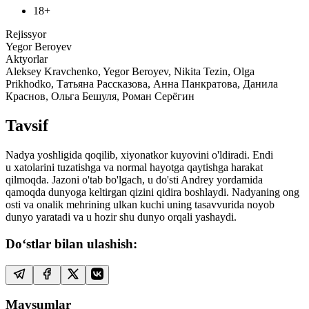
18+
Rejissyor
Yegor Beroyev
Aktyorlar
Aleksey Kravchenko, Yegor Beroyev, Nikita Tezin, Olga
Prikhodko, Татьяна Рассказова, Анна Панкратова, Данила
Краснов, Ольга Бешуля, Роман Серёгин
Tavsif
Nadya yoshligida qoqilib, xiyonatkor kuyovini o'ldiradi. Endi
u xatolarini tuzatishga va normal hayotga qaytishga harakat
qilmoqda. Jazoni o'tab bo'lgach, u do'sti Andrey yordamida
qamoqda dunyoga keltirgan qizini qidira boshlaydi. Nadyaning ong
osti va onalik mehrining ulkan kuchi uning tasavvurida noyob
dunyo yaratadi va u hozir shu dunyo orqali yashaydi.
Do‘stlar bilan ulashish:
Mavsumlar