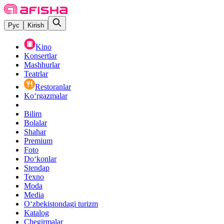
Рус
Kirish
Kino
Konsertlar
Mashhurlar
Teatrlar
Restoranlar
Ko‘rgazmalar
Bilim
Bolalar
Shahar
Premium
Foto
Do‘konlar
Stendap
Texno
Moda
Media
O‘zbekistondagi turizm
Katalog
Chegirmalar