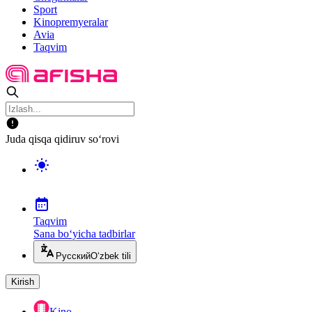
Sport
Kinopremyeralar
Avia
Taqvim
Juda qisqa qidiruv so‘rovi
Taqvim
Sana bo‘yicha tadbirlar
Русский
O‘zbek tili
Kirish
Kino