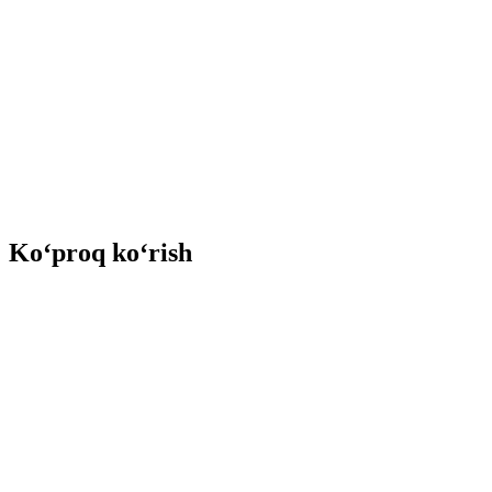
Ko‘proq ko‘rish