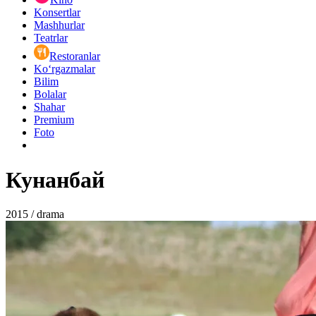
Konsertlar
Mashhurlar
Teatrlar
Restoranlar
Ko‘rgazmalar
Bilim
Bolalar
Shahar
Premium
Foto
Кунанбай
2015 / drama