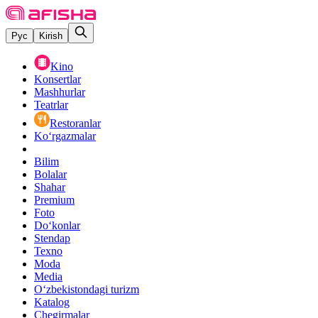
Рус
Kirish
Kino
Konsertlar
Mashhurlar
Teatrlar
Restoranlar
Ko‘rgazmalar
Bilim
Bolalar
Shahar
Premium
Foto
Do‘konlar
Stendap
Texno
Moda
Media
O‘zbekistondagi turizm
Katalog
Chegirmalar