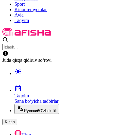
Sport
Kinopremyeralar
Avia
Taqvim
Juda qisqa qidiruv so‘rovi
Taqvim
Sana bo‘yicha tadbirlar
Русский
O‘zbek tili
Kirish
Kino