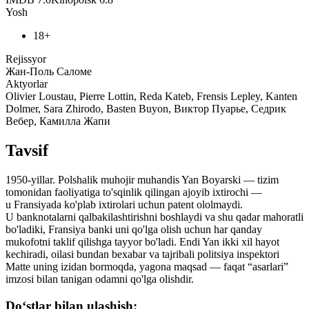
Yosh
18+
Rejissyor
Жан-Поль Саломе
Aktyorlar
Olivier Loustau, Pierre Lottin, Reda Kateb, Frensis Lepley, Kanten
Dolmer, Sara Zhirodo, Basten Buyon, Виктор Пуарье, Седрик
Вебер, Камилла Жапи
Tavsif
1950-yillar. Polshalik muhojir muhandis Yan Boyarski — tizim
tomonidan faoliyatiga to'sqinlik qilingan ajoyib ixtirochi —
u Fransiyada ko'plab ixtirolari uchun patent ololmaydi.
U banknotalarni qalbakilashtirishni boshlaydi va shu qadar mahoratli
bo'ladiki, Fransiya banki uni qo'lga olish uchun har qanday
mukofotni taklif qilishga tayyor bo'ladi. Endi Yan ikki xil hayot
kechiradi, oilasi bundan bexabar va tajribali politsiya inspektori
Matte uning izidan bormoqda, yagona maqsad — faqat “asarlari”
imzosi bilan tanigan odamni qo'lga olishdir.
Do‘stlar bilan ulashish: