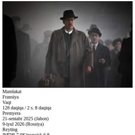
Mamlakat
Fransiya
Vaqt
128
daqiqa
/
2 s. 8 daqiqa
Premyera
21-sentabr 2025 (Jahon)
9-iyul 2026 (Rossiya)
Reyting
IMDB
7.0
Kinopoisk
6.8