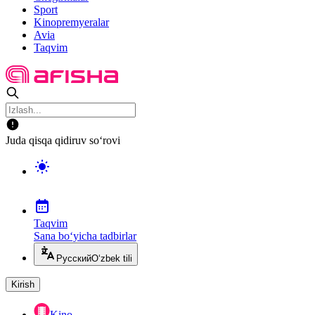
Sport
Kinopremyeralar
Avia
Taqvim
Juda qisqa qidiruv so‘rovi
Taqvim
Sana bo‘yicha tadbirlar
Русский
O‘zbek tili
Kirish
Kino