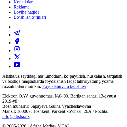
Kontaktlar
Reklama
Loyiha haqida
Bo‘sh ish o‘rinlari
Afisha.uz saytidagi ma‘lumotlarni ko‘paytirish, nusxalash, tarqatish
va boshqa maqsadlarda foydalanish faqat tahririyatning yozma
ruxsati bilan mumkin.
Foydalanuvchi kelishuvi
Elektron OAV guvohnomasi №0400. Berilgan sanasi 13-avgust
2019-yil
Bosh muharrir: Sapayeva Galina Vyacheslavovna
Manzil: 100007, Toshkent, Parkent ko‘chasi, 26А / Pochta:
info@afisha.uz
© 2005-2026 «Afisha Media» MChJ.