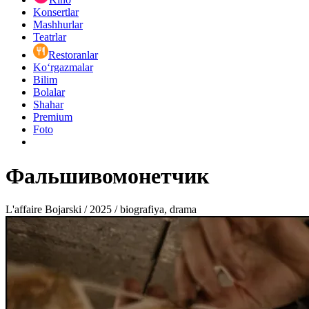
Konsertlar
Mashhurlar
Teatrlar
Restoranlar
Ko‘rgazmalar
Bilim
Bolalar
Shahar
Premium
Foto
Фальшивомонетчик
L'affaire Bojarski / 2025 / biografiya, drama