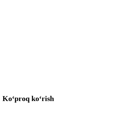
Ko‘proq ko‘rish