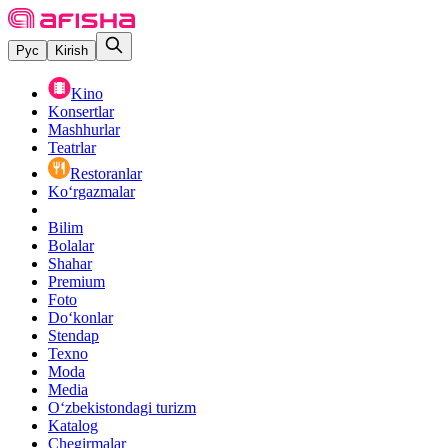
Рус
Kirish
Kino
Konsertlar
Mashhurlar
Teatrlar
Restoranlar
Ko‘rgazmalar
Bilim
Bolalar
Shahar
Premium
Foto
Do‘konlar
Stendap
Texno
Moda
Media
O‘zbekistondagi turizm
Katalog
Chegirmalar