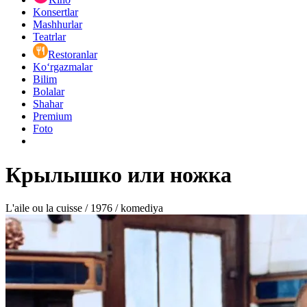
Konsertlar
Mashhurlar
Teatrlar
Restoranlar
Ko‘rgazmalar
Bilim
Bolalar
Shahar
Premium
Foto
Крылышко или ножка
L'aile ou la cuisse / 1976 / komediya