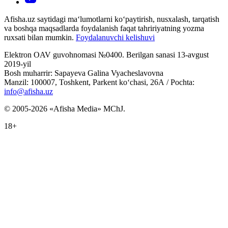
Afisha.uz saytidagi ma‘lumotlarni ko‘paytirish, nusxalash, tarqatish
va boshqa maqsadlarda foydalanish faqat tahririyatning yozma
ruxsati bilan mumkin.
Foydalanuvchi kelishuvi
Elektron OAV guvohnomasi №0400. Berilgan sanasi 13-avgust
2019-yil
Bosh muharrir: Sapayeva Galina Vyacheslavovna
Manzil: 100007, Toshkent, Parkent ko‘chasi, 26А / Pochta:
info@afisha.uz
© 2005-2026 «Afisha Media» MChJ.
18+