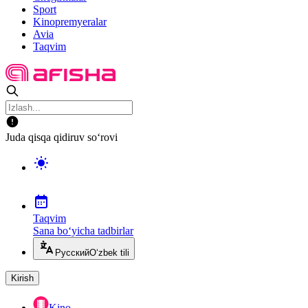
Sport
Kinopremyeralar
Avia
Taqvim
Juda qisqa qidiruv so‘rovi
Taqvim
Sana bo‘yicha tadbirlar
Русский
O‘zbek tili
Kirish
Kino