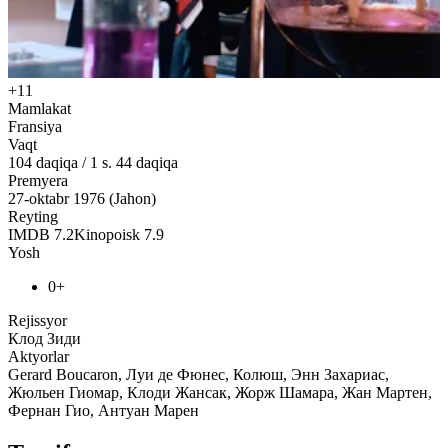
+11
Mamlakat
Fransiya
Vaqt
104
daqiqa
/
1 s. 44 daqiqa
Premyera
27-oktabr 1976 (Jahon)
Reyting
IMDB
7.2
Kinopoisk
7.9
Yosh
0+
Rejissyor
Клод Зиди
Aktyorlar
Gerard Boucaron, Луи де Фюнес, Колюш, Энн Захариас,
Жюльен Гиомар, Клоди Жансак, Жорж Шамара, Жан Мартен,
Фернан Гио, Антуан Марен