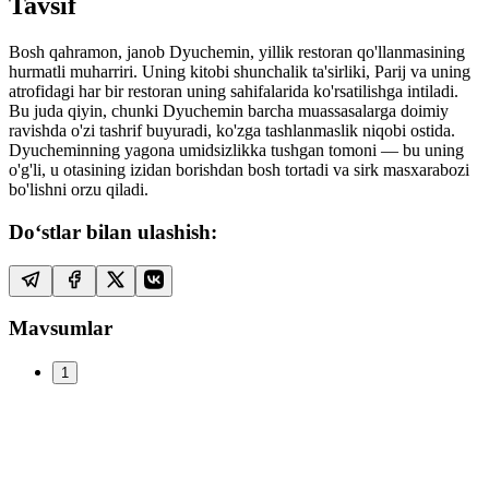
Tavsif
Bosh qahramon, janob Dyuchemin, yillik restoran qo'llanmasining
hurmatli muharriri. Uning kitobi shunchalik ta'sirliki, Parij va uning
atrofidagi har bir restoran uning sahifalarida ko'rsatilishga intiladi.
Bu juda qiyin, chunki Dyuchemin barcha muassasalarga doimiy
ravishda o'zi tashrif buyuradi, ko'zga tashlanmaslik niqobi ostida.
Dyucheminning yagona umidsizlikka tushgan tomoni — bu uning
o'g'li, u otasining izidan borishdan bosh tortadi va sirk masxarabozi
bo'lishni orzu qiladi.
Do‘stlar bilan ulashish:
Mavsumlar
1