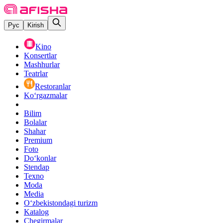
Рус
Kirish
Kino
Konsertlar
Mashhurlar
Teatrlar
Restoranlar
Ko‘rgazmalar
Bilim
Bolalar
Shahar
Premium
Foto
Do‘konlar
Stendap
Texno
Moda
Media
O‘zbekistondagi turizm
Katalog
Chegirmalar