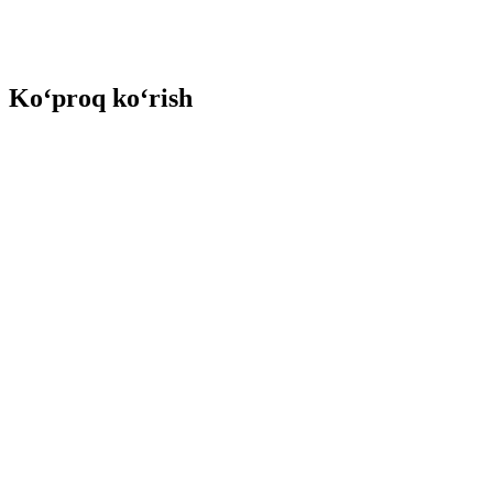
Ko‘proq ko‘rish