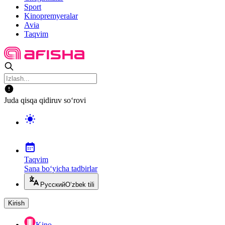
Sport
Kinopremyeralar
Avia
Taqvim
Juda qisqa qidiruv so‘rovi
Taqvim
Sana bo‘yicha tadbirlar
Русский
O‘zbek tili
Kirish
Kino