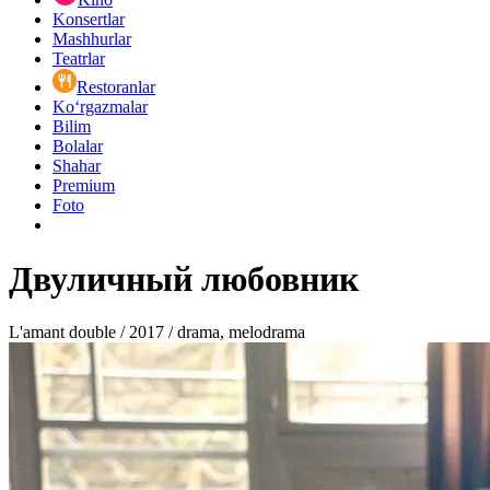
Konsertlar
Mashhurlar
Teatrlar
Restoranlar
Ko‘rgazmalar
Bilim
Bolalar
Shahar
Premium
Foto
Двуличный любовник
L'amant double / 2017 / drama, melodrama