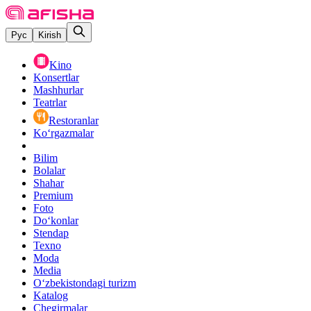
Рус
Kirish
Kino
Konsertlar
Mashhurlar
Teatrlar
Restoranlar
Ko‘rgazmalar
Bilim
Bolalar
Shahar
Premium
Foto
Do‘konlar
Stendap
Texno
Moda
Media
O‘zbekistondagi turizm
Katalog
Chegirmalar