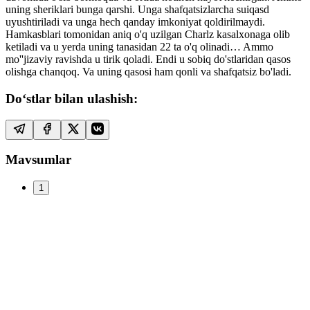
uning sheriklari bunga qarshi. Unga shafqatsizlarcha suiqasd
uyushtiriladi va unga hech qanday imkoniyat qoldirilmaydi.
Hamkasblari tomonidan aniq o'q uzilgan Charlz kasalxonaga olib
ketiladi va u yerda uning tanasidan 22 ta o'q olinadi… Ammo
mo''jizaviy ravishda u tirik qoladi. Endi u sobiq do'stlaridan qasos
olishga chanqoq. Va uning qasosi ham qonli va shafqatsiz bo'ladi.
Do‘stlar bilan ulashish:
Mavsumlar
1