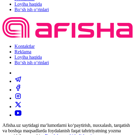
Loyiha haqida
Bo‘sh ish o‘rinlari
Kontaktlar
Reklama
Loyiha haqida
Bo‘sh ish o‘rinlari
Afisha.uz saytidagi ma‘lumotlarni ko‘paytirish, nusxalash, tarqatish
va boshqa maqsadlarda foydalanish faqat tahririyatning yozma