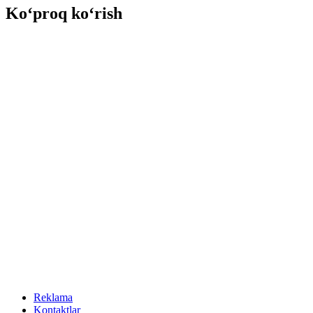
Ko‘proq ko‘rish
Reklama
Kontaktlar