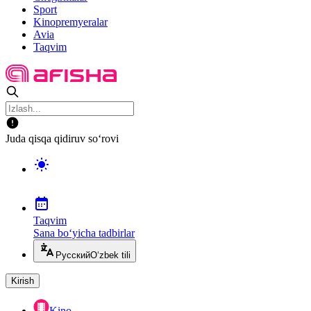
Sport
Kinopremyeralar
Avia
Taqvim
Juda qisqa qidiruv so‘rovi
Taqvim
Sana bo‘yicha tadbirlar
Русский
O‘zbek tili
Kirish
Kino