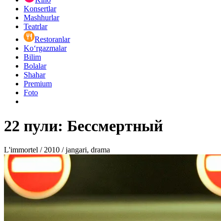
Konsertlar
Mashhurlar
Teatrlar
Restoranlar
Ko‘rgazmalar
Bilim
Bolalar
Shahar
Premium
Foto
22 пули: Бессмертный
L'immortel / 2010 / jangari, drama