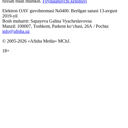
ruxsati bilan mumkin.
Foydalanuvchi kelishuvi
Elektron OAV guvohnomasi №0400. Berilgan sanasi 13-avgust
2019-yil
Bosh muharrir: Sapayeva Galina Vyacheslavovna
Manzil: 100007, Toshkent, Parkent ko‘chasi, 26А / Pochta:
info@afisha.uz
© 2005-2026 «Afisha Media» MChJ.
18+