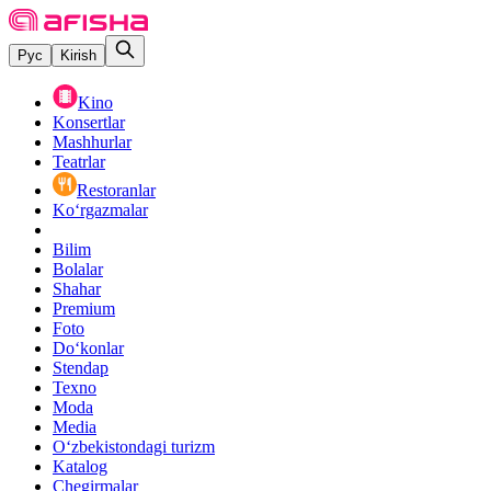
Рус
Kirish
Kino
Konsertlar
Mashhurlar
Teatrlar
Restoranlar
Ko‘rgazmalar
Bilim
Bolalar
Shahar
Premium
Foto
Do‘konlar
Stendap
Texno
Moda
Media
O‘zbekistondagi turizm
Katalog
Chegirmalar