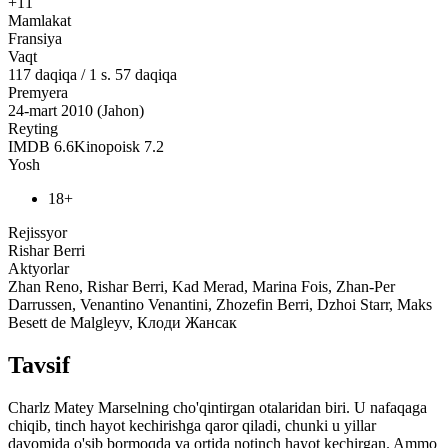
+11
Mamlakat
Fransiya
Vaqt
117
daqiqa
/
1 s. 57 daqiqa
Premyera
24-mart 2010 (Jahon)
Reyting
IMDB
6.6
Kinopoisk
7.2
Yosh
18+
Rejissyor
Rishar Berri
Aktyorlar
Zhan Reno, Rishar Berri, Kad Merad, Marina Fois, Zhan-Per
Darrussen, Venantino Venantini, Zhozefin Berri, Dzhoi Starr, Maks
Besett de Malgleyv, Клоди Жансак
Tavsif
Charlz Matey Marselning cho'qintirgan otalaridan biri. U nafaqaga
chiqib, tinch hayot kechirishga qaror qiladi, chunki u yillar
davomida o'sib bormoqda va ortida notinch hayot kechirgan. Ammo