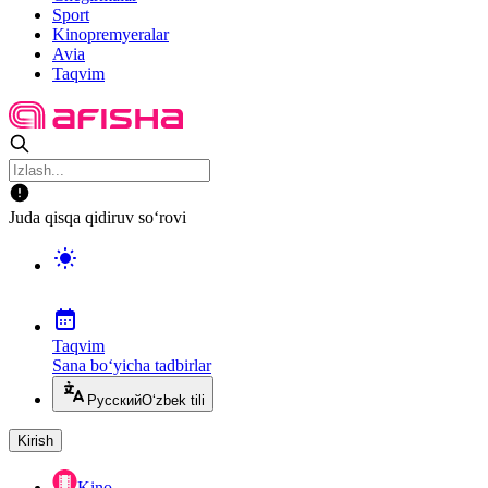
Sport
Kinopremyeralar
Avia
Taqvim
Juda qisqa qidiruv so‘rovi
Taqvim
Sana bo‘yicha tadbirlar
Русский
O‘zbek tili
Kirish
Kino