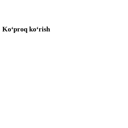
Ko‘proq ko‘rish