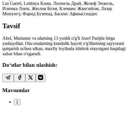
Lui Garrel, Letitsiya Kasta, Лионель Драй, Жозеф Энжель,
Илинка Лони, Жюлия Боэм, Клеманс Жангийом, Лазар
Минунгу, Фарид Бузенад, Басиис Афанассиадис
Tavsif
Abel, Marianne va ularning 13 yoshli o'g'li Jozef Parijda birga
yashaydilar. Ota-onalarning kundalik hayoti o'g'illarining sayyorani
qutqarish uchun ulkan, maxfiy loyihada ishtirok etayotgani haqidagi
xabar bilan o'zgaradi.
Do‘stlar bilan ulashish:
Mavsumlar
1