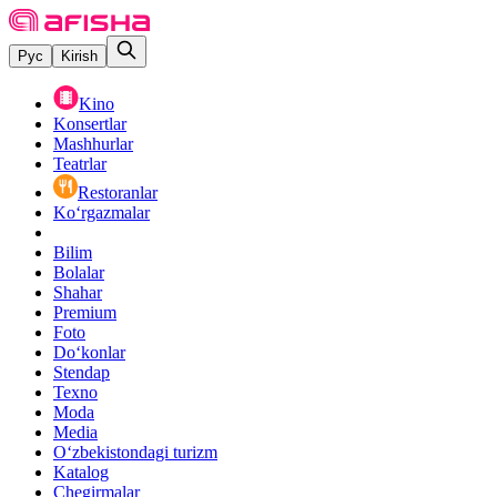
Рус
Kirish
Kino
Konsertlar
Mashhurlar
Teatrlar
Restoranlar
Ko‘rgazmalar
Bilim
Bolalar
Shahar
Premium
Foto
Do‘konlar
Stendap
Texno
Moda
Media
O‘zbekistondagi turizm
Katalog
Chegirmalar