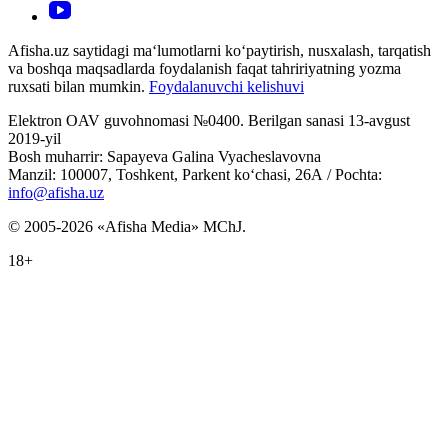
Afisha.uz saytidagi ma‘lumotlarni ko‘paytirish, nusxalash, tarqatish
va boshqa maqsadlarda foydalanish faqat tahririyatning yozma
ruxsati bilan mumkin.
Foydalanuvchi kelishuvi
Elektron OAV guvohnomasi №0400. Berilgan sanasi 13-avgust
2019-yil
Bosh muharrir: Sapayeva Galina Vyacheslavovna
Manzil: 100007, Toshkent, Parkent ko‘chasi, 26А / Pochta:
info@afisha.uz
© 2005-2026 «Afisha Media» MChJ.
18+