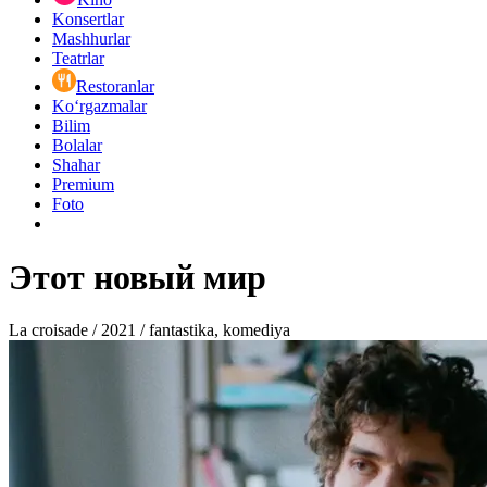
Konsertlar
Mashhurlar
Teatrlar
Restoranlar
Ko‘rgazmalar
Bilim
Bolalar
Shahar
Premium
Foto
Этот новый мир
La croisade / 2021 / fantastika, komediya