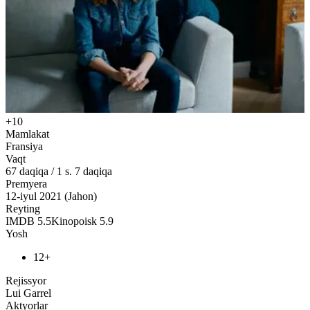
+10
Mamlakat
Fransiya
Vaqt
67
daqiqa
/
1 s. 7 daqiqa
Premyera
12-iyul 2021 (Jahon)
Reyting
IMDB
5.5
Kinopoisk
5.9
Yosh
12+
Rejissyor
Lui Garrel
Aktyorlar