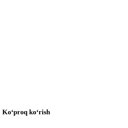
Ko‘proq ko‘rish