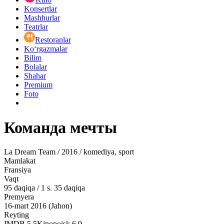
Konsertlar
Mashhurlar
Teatrlar
Restoranlar
Ko‘rgazmalar
Bilim
Bolalar
Shahar
Premium
Foto
Команда мечты
La Dream Team / 2016 / komediya, sport
Mamlakat
Fransiya
Vaqt
95
daqiqa
/
1 s. 35 daqiqa
Premyera
16-mart 2016 (Jahon)
Reyting
IMDB
5.5
Kinopoisk
6.9