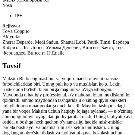
Yosh
18+
Rejissyor
Тома Соррио
Aktyorlar
Zherar Deparde, Medi Sadun, Shantal Lobi, Patrik Timsi, Барбара
Кабрита, Леа Лопес, Уильям Дешелет, Винсент Бауэн, Тео
Фернандес, Винсент Н’Диайе
Tavsif
Maksim Bello eng mashhur va yuqori maosh oluvchi fransuz
futbolchilaridan biri. Uning puli ko'p va muxlislari ko'p. Lekin
u iste'dodli bo'lishi bilan birga mag'rur va o'ziga ishongan.
Maydonda u haqiqiy professional, o'z mahorati bilan muxlislarni lol
qoldiradi, ammo maydondan tashqarida u o'zining qiyin xarakteri
tufayli doimo muammolarga duch keladi. Maydon tashqarisidagi
yana bir voqea Maksim uchun haqiqiy fojiaga aylanadi — u o'zining
ahmoqligi tufayli oyog'idan jiddiy jarohat oladi. Uning faoliyati xavf
ostida, u boshqa hech qachon o'ynamasligi haqida mish-mishlar
tarqala boshlaydi va odamlar uni asta-sekin unutishadi. Uning
dog'langan obro'sini tiklash va faoliyatini qayta boshlash uchun