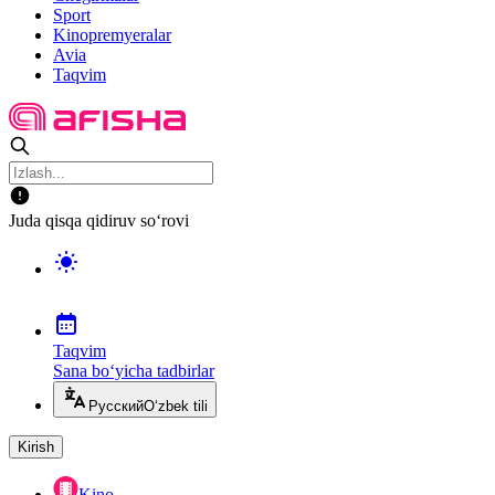
Sport
Kinopremyeralar
Avia
Taqvim
Juda qisqa qidiruv so‘rovi
Taqvim
Sana bo‘yicha tadbirlar
Русский
O‘zbek tili
Kirish
Kino