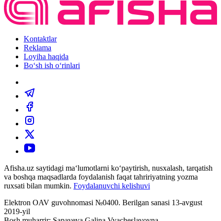
Kontaktlar
Reklama
Loyiha haqida
Bo‘sh ish o‘rinlari
Afisha.uz saytidagi ma‘lumotlarni ko‘paytirish, nusxalash, tarqatish
va boshqa maqsadlarda foydalanish faqat tahririyatning yozma
ruxsati bilan mumkin.
Foydalanuvchi kelishuvi
Elektron OAV guvohnomasi №0400. Berilgan sanasi 13-avgust
2019-yil
Bosh muharrir: Sapayeva Galina Vyacheslavovna