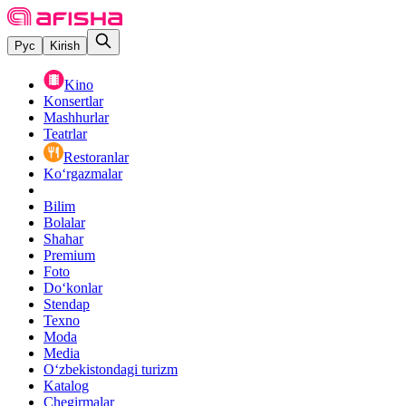
Рус
Kirish
Kino
Konsertlar
Mashhurlar
Teatrlar
Restoranlar
Ko‘rgazmalar
Bilim
Bolalar
Shahar
Premium
Foto
Do‘konlar
Stendap
Texno
Moda
Media
O‘zbekistondagi turizm
Katalog
Chegirmalar