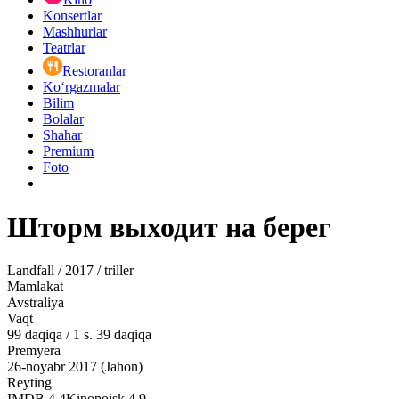
Konsertlar
Mashhurlar
Teatrlar
Restoranlar
Ko‘rgazmalar
Bilim
Bolalar
Shahar
Premium
Foto
Шторм выходит на берег
Landfall / 2017 / triller
Mamlakat
Avstraliya
Vaqt
99
daqiqa
/
1 s. 39 daqiqa
Premyera
26-noyabr 2017 (Jahon)
Reyting
IMDB
4.4
Kinopoisk
4.9