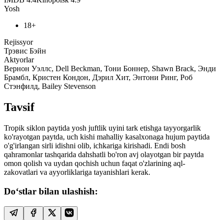
Yosh
18+
Rejissyor
Трэвис Бэйн
Aktyorlar
Вернон Уэллс, Dell Beckman, Тони Боннер, Shawn Brack, Энди
Брамбл, Кристен Кондон, Дэрил Хит, Энтони Ринг, Роб
Стэнфилд, Bailey Stevenson
Tavsif
Tropik siklon paytida yosh juftlik uyini tark etishga tayyorgarlik
ko'rayotgan paytda, uch kishi mahalliy kasalxonaga hujum paytida
o'g'irlangan sirli idishni olib, ichkariga kirishadi. Endi bosh
qahramonlar tashqarida dahshatli bo'ron avj olayotgan bir paytda
omon qolish va uydan qochish uchun faqat o'zlarining aql-
zakovatlari va ayyorliklariga tayanishlari kerak.
Do‘stlar bilan ulashish: