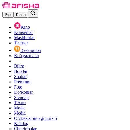
Рус
Kirish
Kino
Konsertlar
Mashhurlar
Teatrlar
Restoranlar
Ko‘rgazmalar
Bilim
Bolalar
Shahar
Premium
Foto
Do‘konlar
Stendap
Texno
Moda
Media
O‘zbekistondagi turizm
Katalog
Chegirmalar