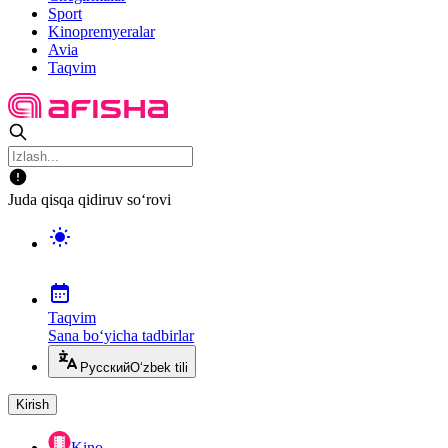
Sport
Kinopremyeralar
Avia
Taqvim
Juda qisqa qidiruv so‘rovi
Taqvim
Sana bo‘yicha tadbirlar
Русский
O‘zbek tili
Kirish
Kino