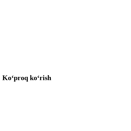
Ko‘proq ko‘rish