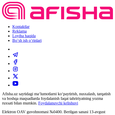
Kontaktlar
Reklama
Loyiha haqida
Bo‘sh ish o‘rinlari
Afisha.uz saytidagi ma‘lumotlarni ko‘paytirish, nusxalash, tarqatish
va boshqa maqsadlarda foydalanish faqat tahririyatning yozma
ruxsati bilan mumkin.
Foydalanuvchi kelishuvi
Elektron OAV guvohnomasi №0400. Berilgan sanasi 13-avgust