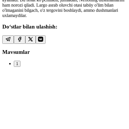
ham norozi qiladi. Largo asrab oluvchi otasi tabiiy o'lim bilan
o'lmaganini bilgach, o'z tergovini boshlaydi, ammo dushmanlari
uxlamaydilar.
Do‘stlar bilan ulashish:
Mavsumlar
1