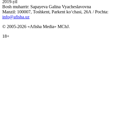
2019-yil
Bosh muharrir: Sapayeva Galina Vyacheslavovna
Manzil: 100007, Toshkent, Parkent ko‘chasi, 26А / Pochta:
info@afisha.uz
© 2005-2026 «Afisha Media» MChJ.
18+