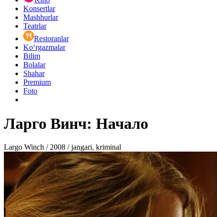
Konsertlar
Mashhurlar
Teatrlar
Restoranlar
Ko‘rgazmalar
Bilim
Bolalar
Shahar
Premium
Foto
Ларго Винч: Начало
Largo Winch / 2008 / jangari, kriminal