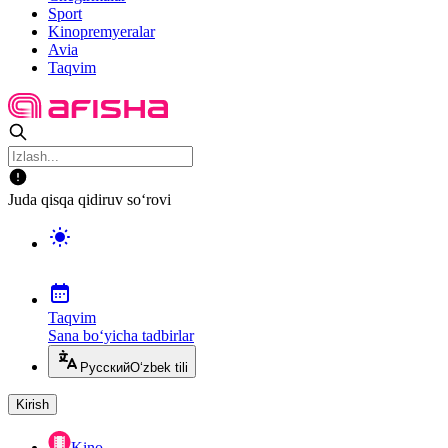
Sport
Kinopremyeralar
Avia
Taqvim
Juda qisqa qidiruv so‘rovi
Taqvim
Sana bo‘yicha tadbirlar
Русский
O‘zbek tili
Kirish
Kino