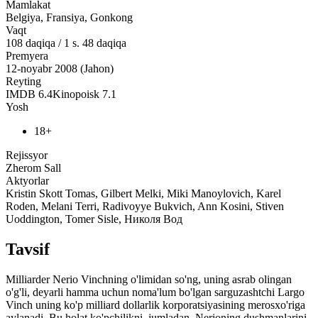
Mamlakat
Belgiya, Fransiya, Gonkong
Vaqt
108
daqiqa
/
1 s. 48 daqiqa
Premyera
12-noyabr 2008 (Jahon)
Reyting
IMDB
6.4
Kinopoisk
7.1
Yosh
18+
Rejissyor
Zherom Sall
Aktyorlar
Kristin Skott Tomas, Gilbert Melki, Miki Manoylovich, Karel
Roden, Melani Terri, Radivoyye Bukvich, Ann Kosini, Stiven
Uoddington, Tomer Sisle, Николя Вод
Tavsif
Milliarder Nerio Vinchning o'limidan so'ng, uning asrab olingan
o'g'li, deyarli hamma uchun noma'lum bo'lgan sarguzashtchi Largo
Vinch uning ko'p milliard dollarlik korporatsiyasining merosxo'riga
aylanadi. Bu holat ko'pchilikni, jumladan, Nerioning dushmanlarini