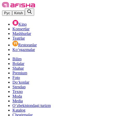
Рус
Kirish
Kino
Konsertlar
Mashhurlar
Teatrlar
Restoranlar
Ko‘rgazmalar
Bilim
Bolalar
Shahar
Premium
Foto
Do‘konlar
Stendap
Texno
Moda
Media
O‘zbekistondagi turizm
Katalog
Chegirmalar