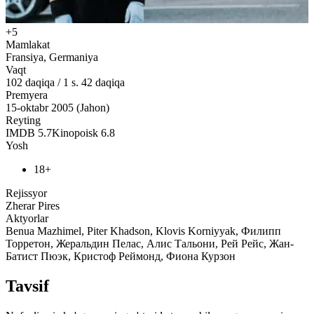
+5
Mamlakat
Fransiya, Germaniya
Vaqt
102
daqiqa
/
1 s. 42 daqiqa
Premyera
15-oktabr 2005 (Jahon)
Reyting
IMDB
5.7
Kinopoisk
6.8
Yosh
18+
Rejissyor
Zherar Pires
Aktyorlar
Benua Mazhimel, Piter Khadson, Klovis Korniyyak, Филипп
Торретон, Жеральдин Пелас, Алис Тальони, Рей Рейс, Жан-
Батист Пюэк, Кристоф Реймонд, Фиона Курзон
Tavsif