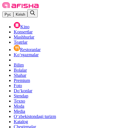
Рус
Kirish
Kino
Konsertlar
Mashhurlar
Teatrlar
Restoranlar
Ko‘rgazmalar
Bilim
Bolalar
Shahar
Premium
Foto
Do‘konlar
Stendap
Texno
Moda
Media
O‘zbekistondagi turizm
Katalog
Chegirmalar