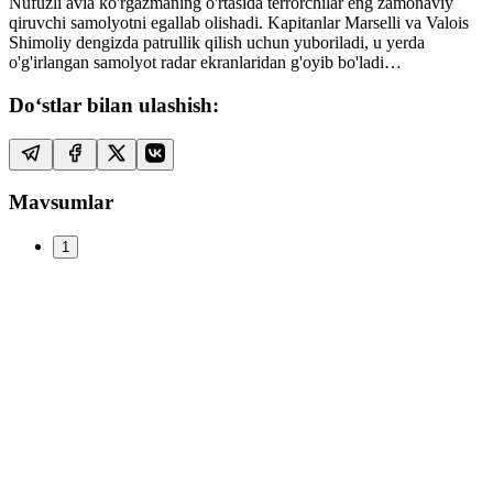
Nufuzli avia ko'rgazmaning o'rtasida terrorchilar eng zamonaviy
qiruvchi samolyotni egallab olishadi. Kapitanlar Marselli va Valois
Shimoliy dengizda patrullik qilish uchun yuboriladi, u yerda
o'g'irlangan samolyot radar ekranlaridan g'oyib bo'ladi…
Do‘stlar bilan ulashish:
Mavsumlar
1