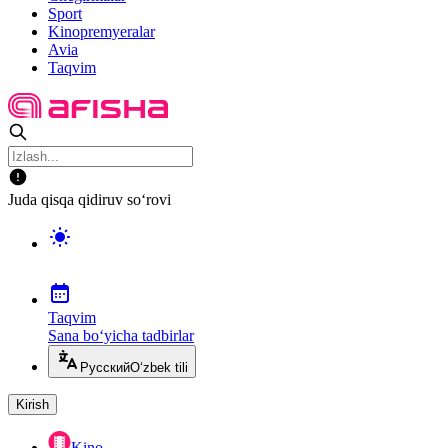
Sport
Kinopremyeralar
Avia
Taqvim
Juda qisqa qidiruv so‘rovi
Taqvim
Sana bo‘yicha tadbirlar
Русский
O‘zbek tili
Kirish
Kino