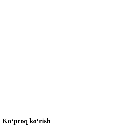
Ko‘proq ko‘rish