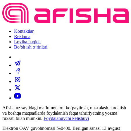
Kontaktlar
Reklama
Loyiha haqida
Bo‘sh ish o‘rinlari
Afisha.uz saytidagi ma‘lumotlarni ko‘paytirish, nusxalash, tarqatish
va boshqa maqsadlarda foydalanish faqat tahririyatning yozma
ruxsati bilan mumkin.
Foydalanuvchi kelishuvi
Elektron OAV guvohnomasi №0400. Berilgan sanasi 13-avgust