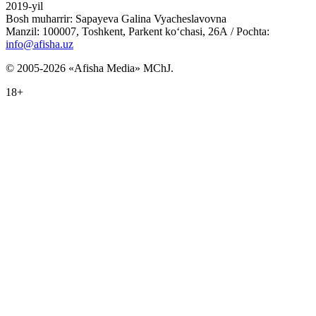
2019-yil
Bosh muharrir: Sapayeva Galina Vyacheslavovna
Manzil: 100007, Toshkent, Parkent ko‘chasi, 26А / Pochta:
info@afisha.uz
© 2005-2026 «Afisha Media» MChJ.
18+