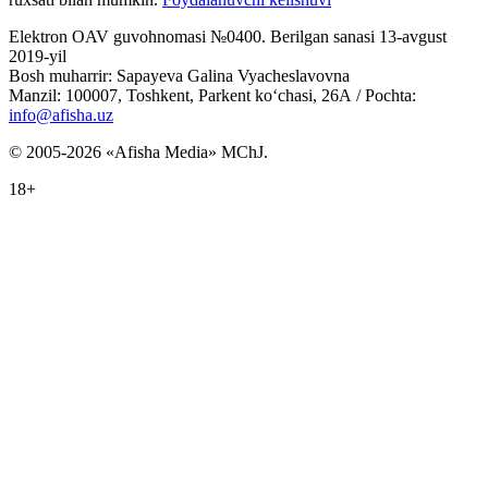
Elektron OAV guvohnomasi №0400. Berilgan sanasi 13-avgust
2019-yil
Bosh muharrir: Sapayeva Galina Vyacheslavovna
Manzil: 100007, Toshkent, Parkent ko‘chasi, 26А / Pochta:
info@afisha.uz
© 2005-2026 «Afisha Media» MChJ.
18+