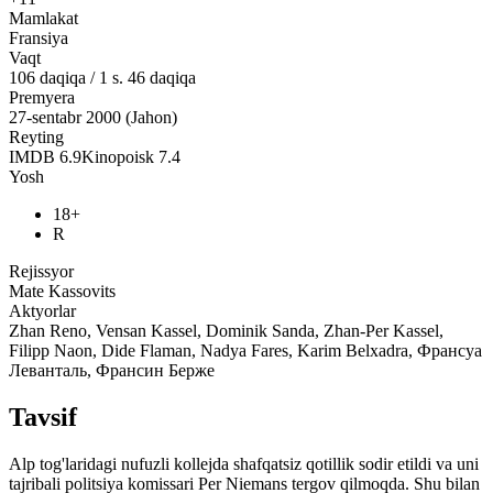
Mamlakat
Fransiya
Vaqt
106
daqiqa
/
1 s. 46 daqiqa
Premyera
27-sentabr 2000 (Jahon)
Reyting
IMDB
6.9
Kinopoisk
7.4
Yosh
18+
R
Rejissyor
Mate Kassovits
Aktyorlar
Zhan Reno, Vensan Kassel, Dominik Sanda, Zhan-Per Kassel,
Filipp Naon, Dide Flaman, Nadya Fares, Karim Belxadra, Франсуа
Леванталь, Франсин Берже
Tavsif
Alp tog'laridagi nufuzli kollejda shafqatsiz qotillik sodir etildi va uni
tajribali politsiya komissari Per Niemans tergov qilmoqda. Shu bilan