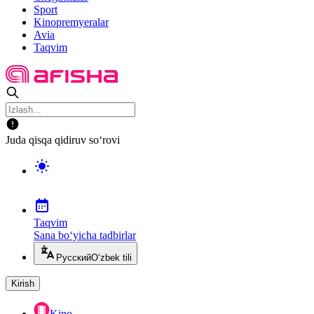
Sport
Kinopremyeralar
Avia
Taqvim
Juda qisqa qidiruv so‘rovi
Taqvim
Sana bo‘yicha tadbirlar
Русский
O‘zbek tili
Kirish
Kino