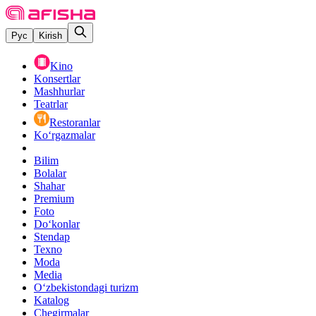
Рус
Kirish
Kino
Konsertlar
Mashhurlar
Teatrlar
Restoranlar
Ko‘rgazmalar
Bilim
Bolalar
Shahar
Premium
Foto
Do‘konlar
Stendap
Texno
Moda
Media
O‘zbekistondagi turizm
Katalog
Chegirmalar