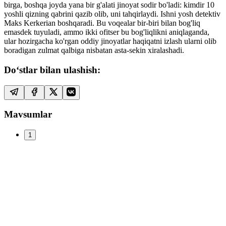
birga, boshqa joyda yana bir g'alati jinoyat sodir bo'ladi: kimdir 10
yoshli qizning qabrini qazib olib, uni tahqirlaydi. Ishni yosh detektiv
Maks Kerkerian boshqaradi. Bu voqealar bir-biri bilan bog'liq
emasdek tuyuladi, ammo ikki ofitser bu bog'liqlikni aniqlaganda,
ular hozirgacha ko'rgan oddiy jinoyatlar haqiqatni izlash ularni olib
boradigan zulmat qalbiga nisbatan asta-sekin xiralashadi.
Do‘stlar bilan ulashish:
Mavsumlar
1