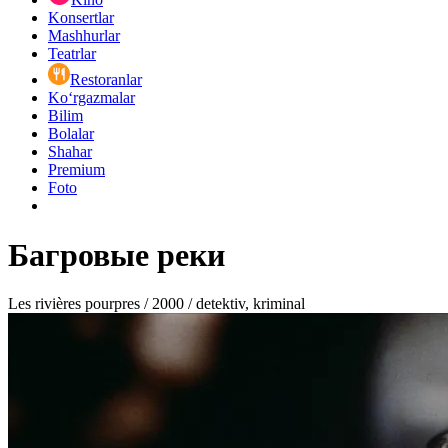
Konsertlar
Mashhurlar
Teatrlar
Restoranlar
Ko‘rgazmalar
Bilim
Bolalar
Shahar
Premium
Foto
Багровые реки
Les rivières pourpres / 2000 / detektiv, kriminal