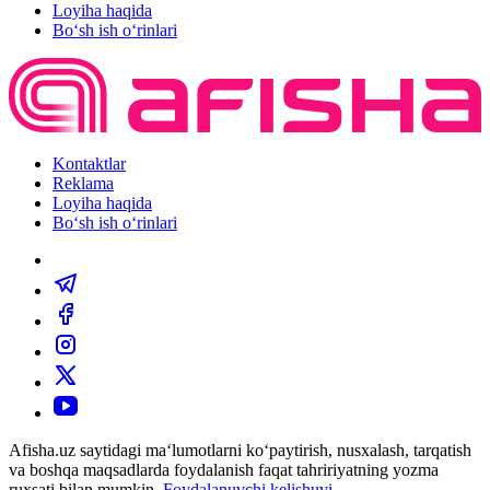
Loyiha haqida
Bo‘sh ish o‘rinlari
Kontaktlar
Reklama
Loyiha haqida
Bo‘sh ish o‘rinlari
Afisha.uz saytidagi ma‘lumotlarni ko‘paytirish, nusxalash, tarqatish
va boshqa maqsadlarda foydalanish faqat tahririyatning yozma
ruxsati bilan mumkin.
Foydalanuvchi kelishuvi