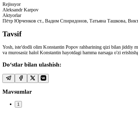
Rejissyor
Aleksandr Karpov
Aktyorlar
Пётр Юрченков ст., Вадим Спиридонов, Татьяна Ташкова, Викт
Tavsif
Yosh, iste'dodli olim Konstantin Popov rahbarining qizi bilan jiddiy m
va murosasiz halol Konstantin hayotdagi hamma narsaga o'zi erishis
Do‘stlar bilan ulashish:
Mavsumlar
1