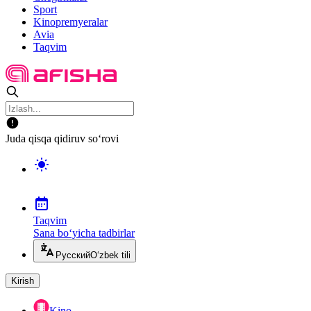
Sport
Kinopremyeralar
Avia
Taqvim
Juda qisqa qidiruv so‘rovi
Taqvim
Sana bo‘yicha tadbirlar
Русский
O‘zbek tili
Kirish
Kino