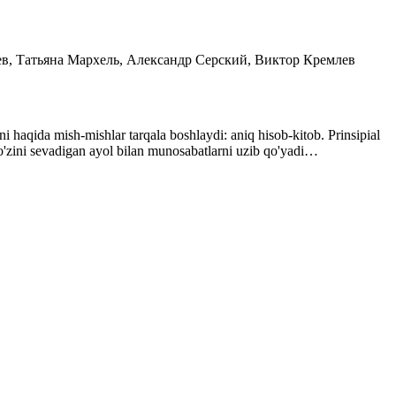
ев, Татьяна Мархель, Александр Серский, Виктор Кремлев
i haqida mish-mishlar tarqala boshlaydi: aniq hisob-kitob. Prinsipial
'zini sevadigan ayol bilan munosabatlarni uzib qo'yadi…