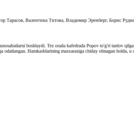
ор Тарасов, Валентина Титова, Владимир Эренберг, Борис Рудн
unosabatlarni boshlaydi. Tez orada kafedrada Popov to'g'ri tanlov qilgan
hga odatlangan. Hamkasblarining masxarasiga chiday olmagan holda, u o