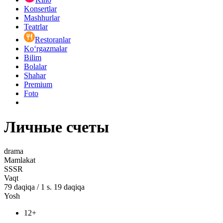
Konsertlar
Mashhurlar
Teatrlar
Restoranlar
Ko‘rgazmalar
Bilim
Bolalar
Shahar
Premium
Foto
Личные счеты
drama
Mamlakat
SSSR
Vaqt
79
daqiqa
/
1 s. 19 daqiqa
Yosh
12+