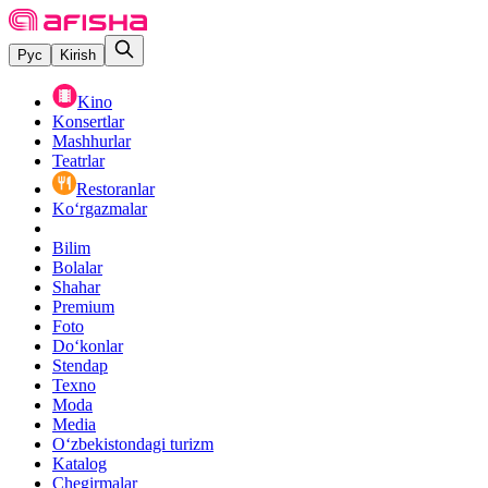
Рус
Kirish
Kino
Konsertlar
Mashhurlar
Teatrlar
Restoranlar
Ko‘rgazmalar
Bilim
Bolalar
Shahar
Premium
Foto
Do‘konlar
Stendap
Texno
Moda
Media
O‘zbekistondagi turizm
Katalog
Chegirmalar