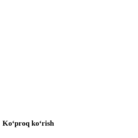
Ko‘proq ko‘rish