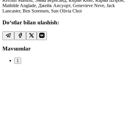
Kerolin Masson, Эмма Бернсайд, Киран Кинг, Карма Шэрон,
Mathilde Anglade, Джейк Ансуорт, Genevieve Neve, Jack
Lancaster, Ben Sorensen, Sun Olivia Choi
Do‘stlar bilan ulashish:
Mavsumlar
1