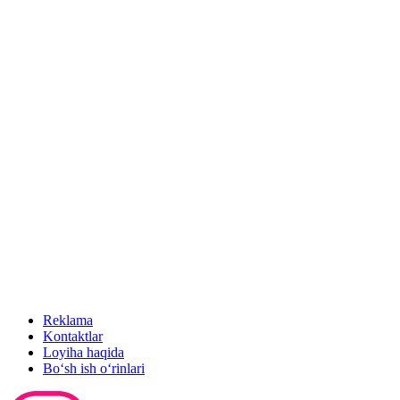
Reklama
Kontaktlar
Loyiha haqida
Bo‘sh ish o‘rinlari