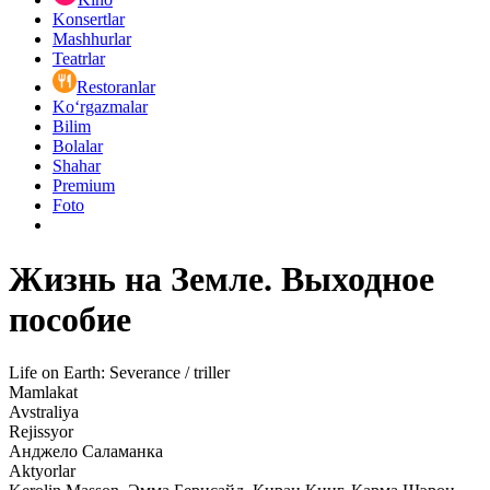
Konsertlar
Mashhurlar
Teatrlar
Restoranlar
Ko‘rgazmalar
Bilim
Bolalar
Shahar
Premium
Foto
Жизнь на Земле. Выходное
пособие
Life on Earth: Severance / triller
Mamlakat
Avstraliya
Rejissyor
Анджело Саламанка
Aktyorlar