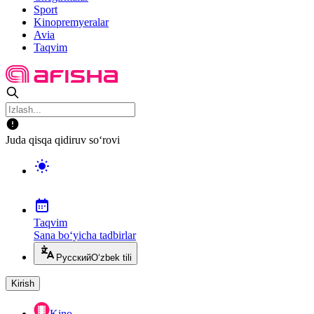
Sport
Kinopremyeralar
Avia
Taqvim
Juda qisqa qidiruv so‘rovi
Taqvim
Sana bo‘yicha tadbirlar
Русский
O‘zbek tili
Kirish
Kino