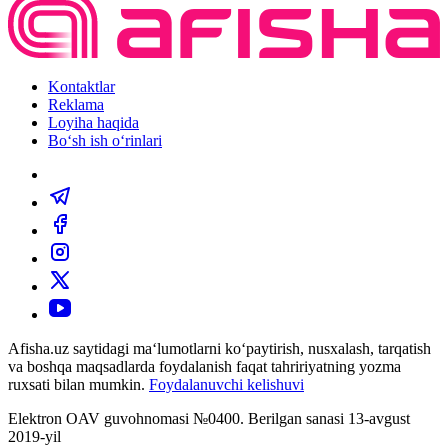
Kontaktlar
Reklama
Loyiha haqida
Bo‘sh ish o‘rinlari
Afisha.uz saytidagi ma‘lumotlarni ko‘paytirish, nusxalash, tarqatish
va boshqa maqsadlarda foydalanish faqat tahririyatning yozma
ruxsati bilan mumkin.
Foydalanuvchi kelishuvi
Elektron OAV guvohnomasi №0400. Berilgan sanasi 13-avgust
2019-yil