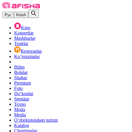
Рус
Kirish
Kino
Konsertlar
Mashhurlar
Teatrlar
Restoranlar
Ko‘rgazmalar
Bilim
Bolalar
Shahar
Premium
Foto
Do‘konlar
Stendap
Texno
Moda
Media
O‘zbekistondagi turizm
Katalog
Chegirmalar