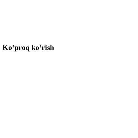
Ko‘proq ko‘rish