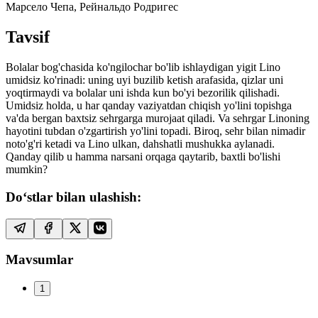
Марсело Чепа, Рейнальдо Родригес
Tavsif
Bolalar bog'chasida ko'ngilochar bo'lib ishlaydigan yigit Lino
umidsiz ko'rinadi: uning uyi buzilib ketish arafasida, qizlar uni
yoqtirmaydi va bolalar uni ishda kun bo'yi bezorilik qilishadi.
Umidsiz holda, u har qanday vaziyatdan chiqish yo'lini topishga
va'da bergan baxtsiz sehrgarga murojaat qiladi. Va sehrgar Linoning
hayotini tubdan o'zgartirish yo'lini topadi. Biroq, sehr bilan nimadir
noto'g'ri ketadi va Lino ulkan, dahshatli mushukka aylanadi.
Qanday qilib u hamma narsani orqaga qaytarib, baxtli bo'lishi
mumkin?
Do‘stlar bilan ulashish:
Mavsumlar
1