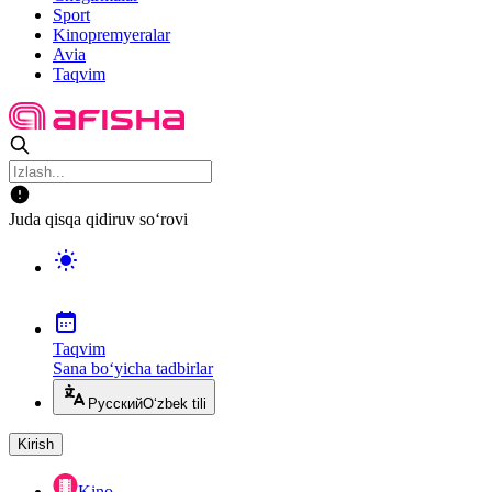
Sport
Kinopremyeralar
Avia
Taqvim
Juda qisqa qidiruv so‘rovi
Taqvim
Sana bo‘yicha tadbirlar
Русский
O‘zbek tili
Kirish
Kino