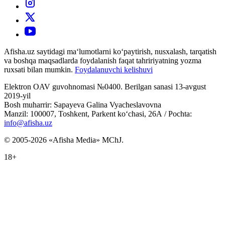
Afisha.uz saytidagi ma‘lumotlarni ko‘paytirish, nusxalash, tarqatish
va boshqa maqsadlarda foydalanish faqat tahririyatning yozma
ruxsati bilan mumkin.
Foydalanuvchi kelishuvi
Elektron OAV guvohnomasi №0400. Berilgan sanasi 13-avgust
2019-yil
Bosh muharrir: Sapayeva Galina Vyacheslavovna
Manzil: 100007, Toshkent, Parkent ko‘chasi, 26А / Pochta:
info@afisha.uz
© 2005-2026 «Afisha Media» MChJ.
18+