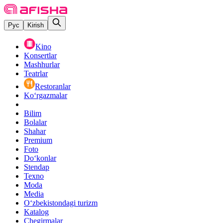
Рус
Kirish
Kino
Konsertlar
Mashhurlar
Teatrlar
Restoranlar
Ko‘rgazmalar
Bilim
Bolalar
Shahar
Premium
Foto
Do‘konlar
Stendap
Texno
Moda
Media
O‘zbekistondagi turizm
Katalog
Chegirmalar