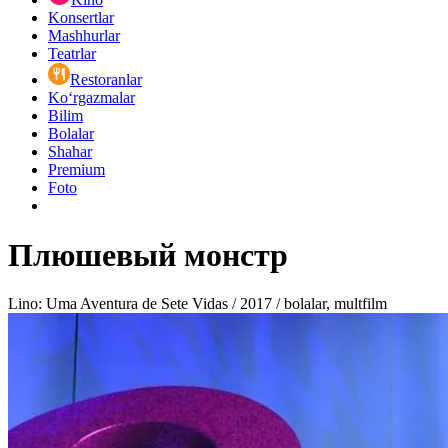
Konsertlar
Mashhurlar
Teatrlar
Restoranlar
Ko‘rgazmalar
Bilim
Bolalar
Shahar
Premium
Foto
Плюшевый монстр
Lino: Uma Aventura de Sete Vidas / 2017 / bolalar, multfilm