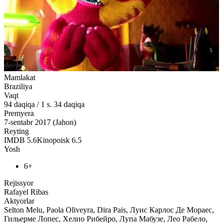
Mamlakat
Braziliya
Vaqt
94
daqiqa
/
1 s. 34 daqiqa
Premyera
7-sentabr 2017 (Jahon)
Reyting
IMDB
5.6
Kinopoisk
6.5
Yosh
6+
Rejissyor
Rafayel Ribas
Aktyorlar
Selton Melu, Paola Oliveyra, Dira Pais, Луис Карлос Де Мораес,
Гильерме Лопес, Хелио Рибейро, Лупа Мабузе, Лео Рабело,