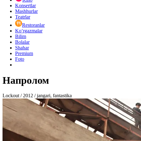
Konsertlar
Mashhurlar
Teatrlar
Restoranlar
Ko‘rgazmalar
Bilim
Bolalar
Shahar
Premium
Foto
Напролом
Lockout / 2012 / jangari, fantastika