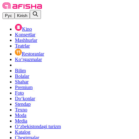
Рус
Kirish
Kino
Konsertlar
Mashhurlar
Teatrlar
Restoranlar
Ko‘rgazmalar
Bilim
Bolalar
Shahar
Premium
Foto
Do‘konlar
Stendap
Texno
Moda
Media
O‘zbekistondagi turizm
Katalog
Chegirmalar