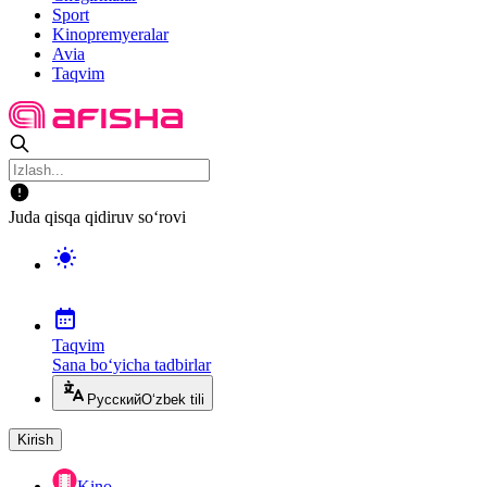
Sport
Kinopremyeralar
Avia
Taqvim
Juda qisqa qidiruv so‘rovi
Taqvim
Sana bo‘yicha tadbirlar
Русский
O‘zbek tili
Kirish
Kino