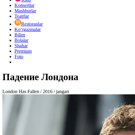
Konsertlar
Mashhurlar
Teatrlar
Restoranlar
Ko‘rgazmalar
Bilim
Bolalar
Shahar
Premium
Foto
Падение Лондона
London Has Fallen / 2016 / jangari