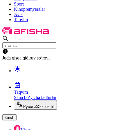
Sport
Kinopremyeralar
Avia
Taqvim
Juda qisqa qidiruv so‘rovi
Taqvim
Sana bo‘yicha tadbirlar
Русский
O‘zbek tili
Kirish
Kino