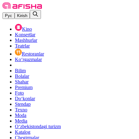
Рус
Kirish
Kino
Konsertlar
Mashhurlar
Teatrlar
Restoranlar
Ko‘rgazmalar
Bilim
Bolalar
Shahar
Premium
Foto
Do‘konlar
Stendap
Texno
Moda
Media
O‘zbekistondagi turizm
Katalog
Chegirmalar