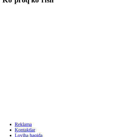
Ko‘proq ko‘rish
Reklama
Kontaktlar
Loyiha haqida