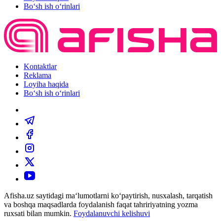
Bo‘sh ish o‘rinlari
Kontaktlar
Reklama
Loyiha haqida
Bo‘sh ish o‘rinlari
Afisha.uz saytidagi ma‘lumotlarni ko‘paytirish, nusxalash, tarqatish
va boshqa maqsadlarda foydalanish faqat tahririyatning yozma
ruxsati bilan mumkin.
Foydalanuvchi kelishuvi