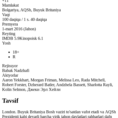
+11
Mamlakat
Bolgariya, AQSh, Buyuk Britaniya
Vaqt
100
daqiqa
/
1 s. 40 daqiqa
Premyera
1-mart 2016 (Jahon)
Reyting
IMDB
5.9
Kinopoisk
6.1
Yosh
18+
R
Rejissyor
Babak Nadzhafi
Aktyorlar
Aaron Yekkhart, Morgan Friman, Melissa Leo, Rada Mitchell,
Robert Forster, Dzherard Batler, Andzhela Bassett, Sharlotta Rayli,
Kolin Selmon, Джеки Эрл Хейли
Tavsif
London. Buyuk Britaniya Bosh vaziri to'satdan vafot etadi va AQSh
Prezidenti kabi deyarli barcha yirik jahon davlatlari rahbarlari dafn