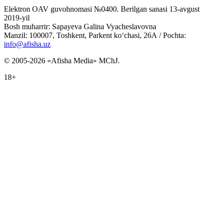
Elektron OAV guvohnomasi №0400. Berilgan sanasi 13-avgust
2019-yil
Bosh muharrir: Sapayeva Galina Vyacheslavovna
Manzil: 100007, Toshkent, Parkent ko‘chasi, 26А / Pochta:
info@afisha.uz
© 2005-2026 «Afisha Media» MChJ.
18+