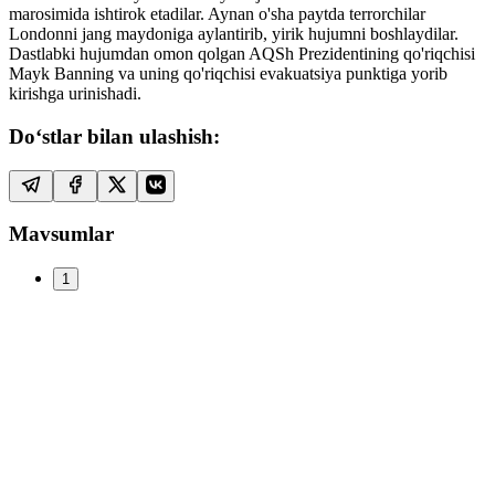
marosimida ishtirok etadilar. Aynan o'sha paytda terrorchilar
Londonni jang maydoniga aylantirib, yirik hujumni boshlaydilar.
Dastlabki hujumdan omon qolgan AQSh Prezidentining qo'riqchisi
Mayk Banning va uning qo'riqchisi evakuatsiya punktiga yorib
kirishga urinishadi.
Do‘stlar bilan ulashish:
Mavsumlar
1