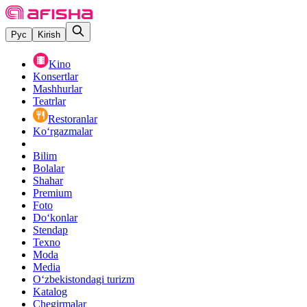
Рус
Kirish
Kino
Konsertlar
Mashhurlar
Teatrlar
Restoranlar
Ko‘rgazmalar
Bilim
Bolalar
Shahar
Premium
Foto
Do‘konlar
Stendap
Texno
Moda
Media
O‘zbekistondagi turizm
Katalog
Chegirmalar