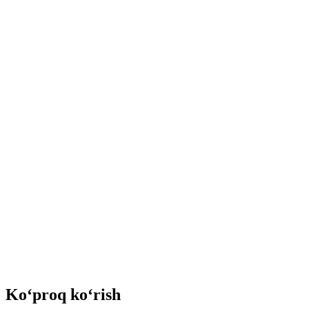
Ko‘proq ko‘rish