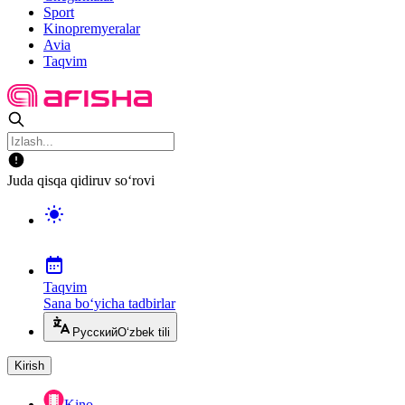
Sport
Kinopremyeralar
Avia
Taqvim
Juda qisqa qidiruv so‘rovi
Taqvim
Sana bo‘yicha tadbirlar
Русский
O‘zbek tili
Kirish
Kino