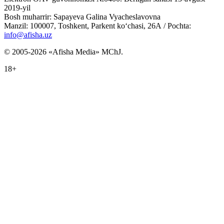
2019-yil
Bosh muharrir: Sapayeva Galina Vyacheslavovna
Manzil: 100007, Toshkent, Parkent ko‘chasi, 26А / Pochta:
info@afisha.uz
© 2005-2026 «Afisha Media» MChJ.
18+