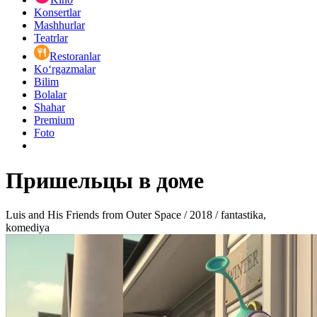
Konsertlar
Mashhurlar
Teatrlar
Restoranlar
Ko‘rgazmalar
Bilim
Bolalar
Shahar
Premium
Foto
Пришельцы в доме
Luis and His Friends from Outer Space / 2018 / fantastika,
komediya