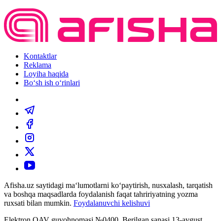
Kontaktlar
Reklama
Loyiha haqida
Bo‘sh ish o‘rinlari
Afisha.uz saytidagi ma‘lumotlarni ko‘paytirish, nusxalash, tarqatish
va boshqa maqsadlarda foydalanish faqat tahririyatning yozma
ruxsati bilan mumkin.
Foydalanuvchi kelishuvi
Elektron OAV guvohnomasi №0400. Berilgan sanasi 13-avgust