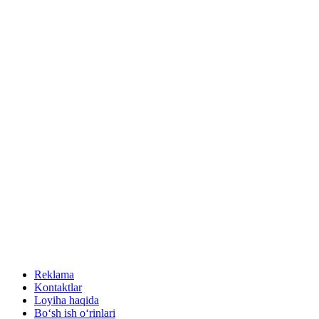
Reklama
Kontaktlar
Loyiha haqida
Bo‘sh ish o‘rinlari