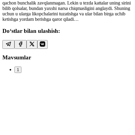
qachon bunchalik zavqlanmagan. Lekin u tezda kattalar uning sirini
bilib qolsalar, bundan yaxshi narsa chiqmasligini anglaydi. Shuning
uchun u ularga likopchalarini tuzatishga va ular bilan birga uchib
ketishga yordam berishga qaror qiladi…
Do‘stlar bilan ulashish:
Mavsumlar
1