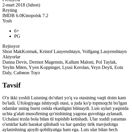
2-mart 2018 (Jahon)
Reyting
IMDB
6.0
Kinopoisk
7.2
Yosh
6+
PG
Rejissyor
Shon MakKormak, Kristof Lauyenshtayn, Volfgang Lauyenshtayn
Aktyorlar
Danna Devis, Dermot Magennis, Kallum Maloni, Pol Taylak,
Yeylin Miten, Yyen Koppinger, Lyusi Kerolan, Yeyn Deyli, Eoin
Daly, Саймон Тоул
Tavsif
O'n ikki yoshli Luisning do'stlari yo'q va otasining vaqti doim kam
bo'ladi. Ufologiyaga ishtiyoqli otasi, u juda ko'p topmoqchi bo'lgan
odamlar uning burni ostida ekanligini bilmaydi. Luis uylari yaqinida
uchta g'alati musofirning qo'nishining yagona guvohiga aylanadi.
Uchalasi tezda bola bilan til topishib ketishadi. Ular xuddi yaramas
o'smirlar kabi harakat qilishadi va har qanday tirik mavjudotga
aylanishning ajoyib qobiliyatiga ham ega. Luis ular bilan hech