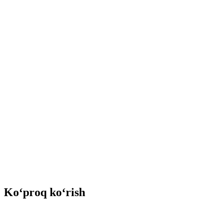
Ko‘proq ko‘rish