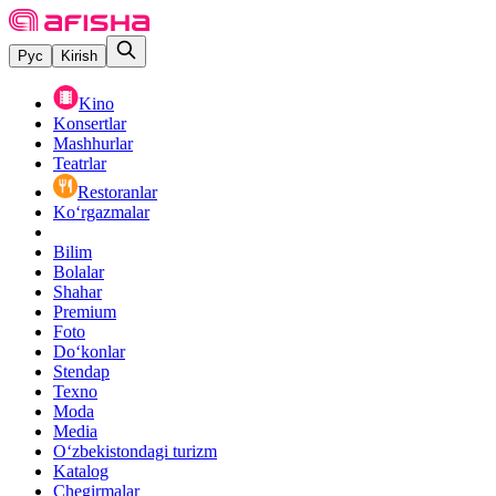
Рус
Kirish
Kino
Konsertlar
Mashhurlar
Teatrlar
Restoranlar
Ko‘rgazmalar
Bilim
Bolalar
Shahar
Premium
Foto
Do‘konlar
Stendap
Texno
Moda
Media
O‘zbekistondagi turizm
Katalog
Chegirmalar