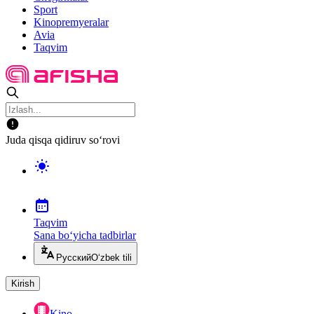
Sport
Kinopremyeralar
Avia
Taqvim
Juda qisqa qidiruv so‘rovi
Taqvim
Sana bo‘yicha tadbirlar
Русский
O‘zbek tili
Kirish
Kino