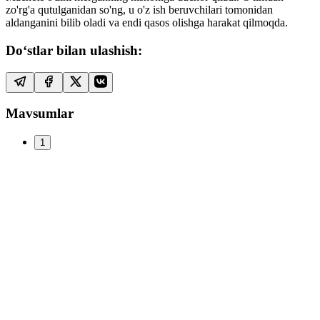
zo'rg'a qutulganidan so'ng, u o'z ish beruvchilari tomonidan
aldanganini bilib oladi va endi qasos olishga harakat qilmoqda.
Do‘stlar bilan ulashish:
Mavsumlar
1