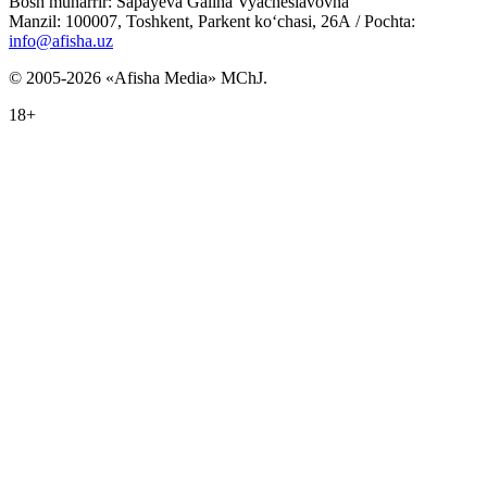
Bosh muharrir: Sapayeva Galina Vyacheslavovna
Manzil: 100007, Toshkent, Parkent ko‘chasi, 26А / Pochta:
info@afisha.uz
© 2005-2026 «Afisha Media» MChJ.
18+