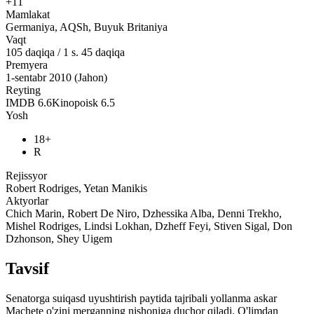
+11
Mamlakat
Germaniya, AQSh, Buyuk Britaniya
Vaqt
105
daqiqa
/
1 s. 45 daqiqa
Premyera
1-sentabr 2010 (Jahon)
Reyting
IMDB
6.6
Kinopoisk
6.5
Yosh
18+
R
Rejissyor
Robert Rodriges, Yetan Manikis
Aktyorlar
Chich Marin, Robert De Niro, Dzhessika Alba, Denni Trekho,
Mishel Rodriges, Lindsi Lokhan, Dzheff Feyi, Stiven Sigal, Don
Dzhonson, Shey Uigem
Tavsif
Senatorga suiqasd uyushtirish paytida tajribali yollanma askar
Machete o'zini merganning nishoniga duchor qiladi. O'limdan