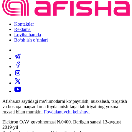
Kontaktlar
Reklama
Loyiha haqida
Bo‘sh ish o‘rinlari
Afisha.uz saytidagi ma‘lumotlarni ko‘paytirish, nusxalash, tarqatish
va boshqa maqsadlarda foydalanish faqat tahririyatning yozma
ruxsati bilan mumkin.
Foydalanuvchi kelishuvi
Elektron OAV guvohnomasi №0400. Berilgan sanasi 13-avgust
2019-yil