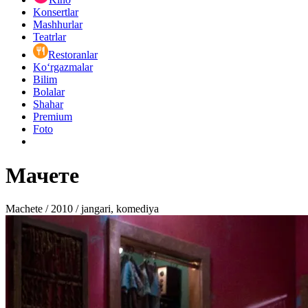
Konsertlar
Mashhurlar
Teatrlar
Restoranlar
Ko‘rgazmalar
Bilim
Bolalar
Shahar
Premium
Foto
Мачете
Machete / 2010 / jangari, komediya