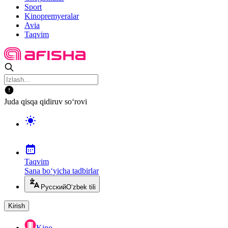
Sport
Kinopremyeralar
Avia
Taqvim
Juda qisqa qidiruv so‘rovi
Taqvim
Sana bo‘yicha tadbirlar
Русский
O‘zbek tili
Kirish
Kino