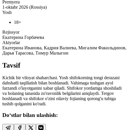
Premyera
1-oktabr 2026 (Rossiya)
Yosh
18+
Rejissyor
Екатерина Горбачева
Aktyorlar
Екатерина Иванова, Кадрия Валиева, Мигалим Факильдинов,
Дарья Тарасова, Тимур Малыгин
Tavsif
Kichik bir viloyat shaharchasi. Yosh shifokorning tongi derazani
dahshatli taqillatish bilan boshlanadi. Vahimaga tushgan ayol
farzandi o'layotganini xabar qiladi. Shifokor yordamga shoshiladi
va bolaning tanasida zo'ravonlik belgilarini aniqlaydi. Tergov
boshlanadi va shifokor o'zini oilaviy fojianing qorong'u tubiga
tushib qolganini ko'radi.
Do‘stlar bilan ulashish: