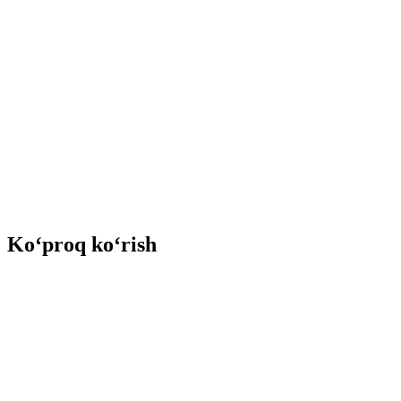
Ko‘proq ko‘rish