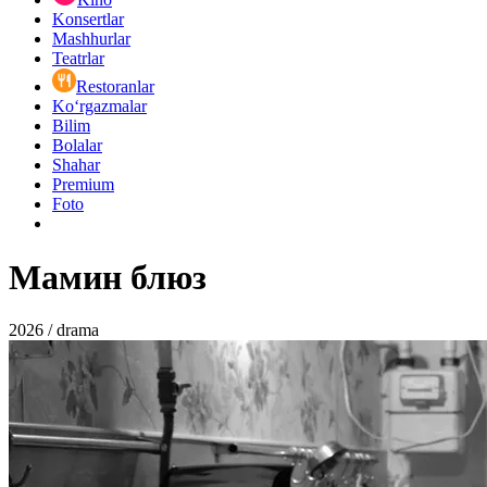
Konsertlar
Mashhurlar
Teatrlar
Restoranlar
Ko‘rgazmalar
Bilim
Bolalar
Shahar
Premium
Foto
Мамин блюз
2026 / drama