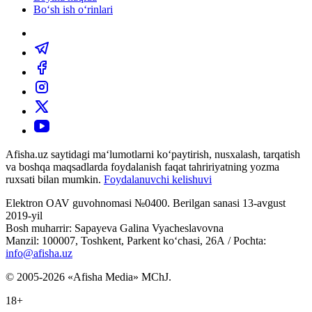
Bo‘sh ish o‘rinlari
Afisha.uz saytidagi ma‘lumotlarni ko‘paytirish, nusxalash, tarqatish
va boshqa maqsadlarda foydalanish faqat tahririyatning yozma
ruxsati bilan mumkin.
Foydalanuvchi kelishuvi
Elektron OAV guvohnomasi №0400. Berilgan sanasi 13-avgust
2019-yil
Bosh muharrir: Sapayeva Galina Vyacheslavovna
Manzil: 100007, Toshkent, Parkent ko‘chasi, 26А / Pochta:
info@afisha.uz
© 2005-2026 «Afisha Media» MChJ.
18+