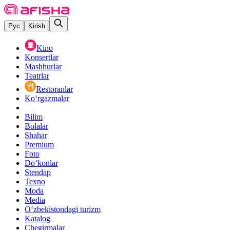
Рус
Kirish
Kino
Konsertlar
Mashhurlar
Teatrlar
Restoranlar
Ko‘rgazmalar
Bilim
Bolalar
Shahar
Premium
Foto
Do‘konlar
Stendap
Texno
Moda
Media
O‘zbekistondagi turizm
Katalog
Chegirmalar