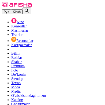
Рус
Kirish
Kino
Konsertlar
Mashhurlar
Teatrlar
Restoranlar
Ko‘rgazmalar
Bilim
Bolalar
Shahar
Premium
Foto
Do‘konlar
Stendap
Texno
Moda
Media
O‘zbekistondagi turizm
Katalog
Chegirmalar