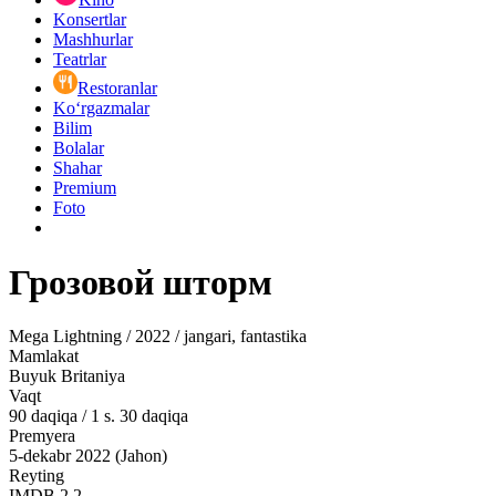
Konsertlar
Mashhurlar
Teatrlar
Restoranlar
Ko‘rgazmalar
Bilim
Bolalar
Shahar
Premium
Foto
Грозовой шторм
Mega Lightning / 2022 / jangari, fantastika
Mamlakat
Buyuk Britaniya
Vaqt
90
daqiqa
/
1 s. 30 daqiqa
Premyera
5-dekabr 2022 (Jahon)
Reyting
IMDB
2.2