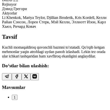
Rejissyor
Дэвид Грегори
Aktyorlar
Li Khenkok, Mariya Teylor, Djillian Broderik, Kris Kordell, Келли
Райан Сэнсон, Лорен Стерк, Мэй Келли, Эллиотт Изон, Карл
Хьюз, Ричард Ковач
Tavsif
Kuchli momaqaldiroq quvonchli bazmni to'xtatadi. Qo'rqib ketgan
mehmonlar yaqin atrofdagi uydan panoh izlashadi. Lekin tez orada
ular ichkari tashqaridan ham xavfliroq ekanligini anglaydilar.
Do‘stlar bilan ulashish:
Mavsumlar
1