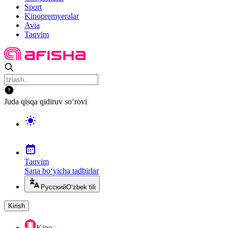
Sport
Kinopremyeralar
Avia
Taqvim
Juda qisqa qidiruv so‘rovi
Taqvim
Sana bo‘yicha tadbirlar
Русский
O‘zbek tili
Kirish
Kino