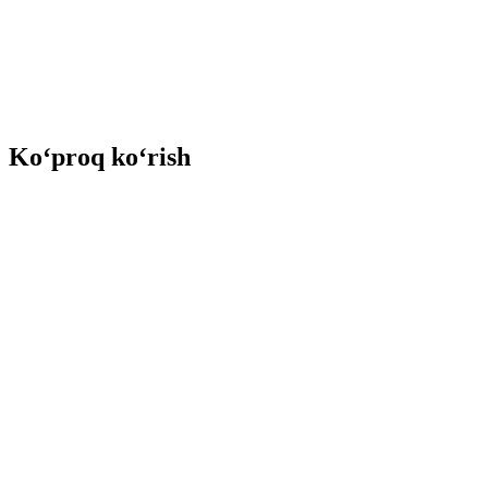
Ko‘proq ko‘rish