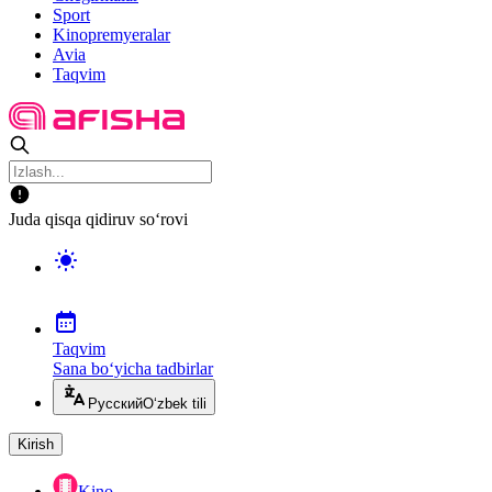
Sport
Kinopremyeralar
Avia
Taqvim
Juda qisqa qidiruv so‘rovi
Taqvim
Sana bo‘yicha tadbirlar
Русский
O‘zbek tili
Kirish
Kino