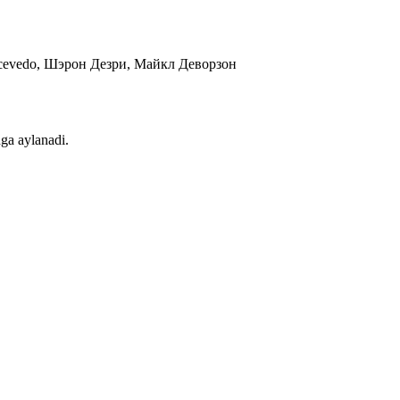
y Acevedo, Шэрон Дезри, Майкл Деворзон
hga aylanadi.