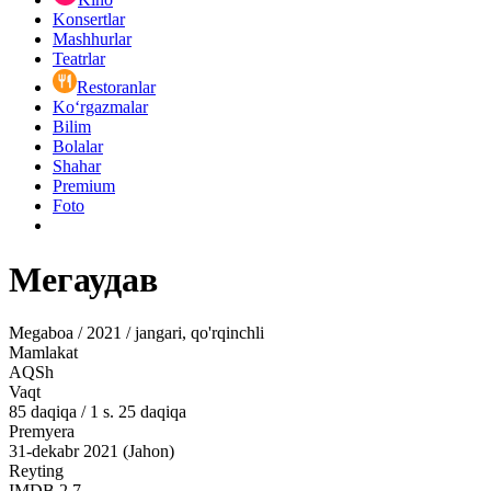
Konsertlar
Mashhurlar
Teatrlar
Restoranlar
Ko‘rgazmalar
Bilim
Bolalar
Shahar
Premium
Foto
Мегаудав
Megaboa / 2021 / jangari, qo'rqinchli
Mamlakat
AQSh
Vaqt
85
daqiqa
/
1 s. 25 daqiqa
Premyera
31-dekabr 2021 (Jahon)
Reyting
IMDB
2.7