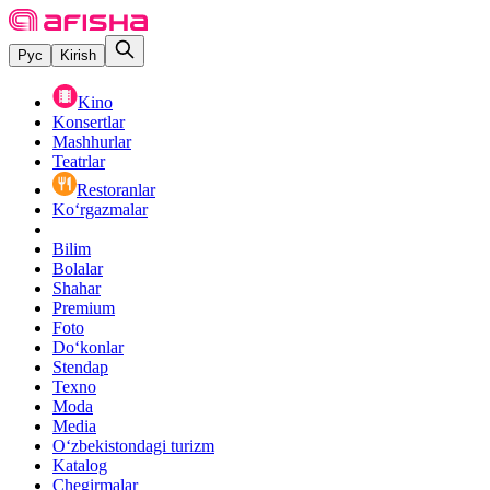
Рус
Kirish
Kino
Konsertlar
Mashhurlar
Teatrlar
Restoranlar
Ko‘rgazmalar
Bilim
Bolalar
Shahar
Premium
Foto
Do‘konlar
Stendap
Texno
Moda
Media
O‘zbekistondagi turizm
Katalog
Chegirmalar