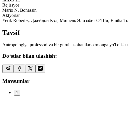
Rejissyor
Mario N. Bonassin
Aktyorlar
Yerik Robert·s, Джейдон Кэл, Мишель Элизабет О’Ши, Emilia Tor
Tavsif
Antropologiya professori va bir guruh aspirantlar o'rmonga yo'l olis
Do‘stlar bilan ulashish:
Mavsumlar
1