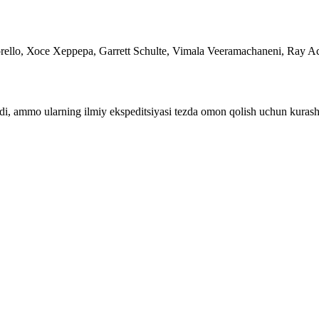
ello, Хосе Херрера, Garrett Schulte, Vimala Veeramachaneni, Ra
hadi, ammo ularning ilmiy ekspeditsiyasi tezda omon qolish uchun kuras