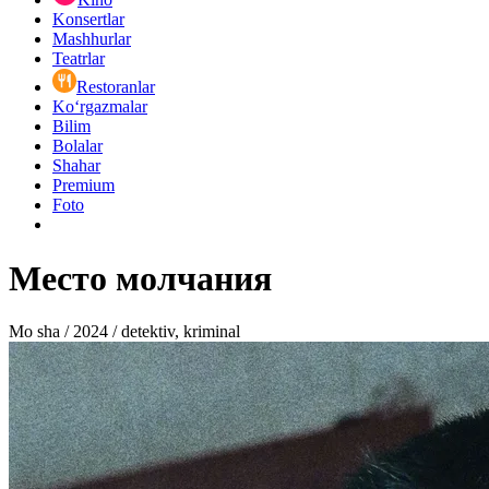
Konsertlar
Mashhurlar
Teatrlar
Restoranlar
Ko‘rgazmalar
Bilim
Bolalar
Shahar
Premium
Foto
Место молчания
Mo sha / 2024 / detektiv, kriminal