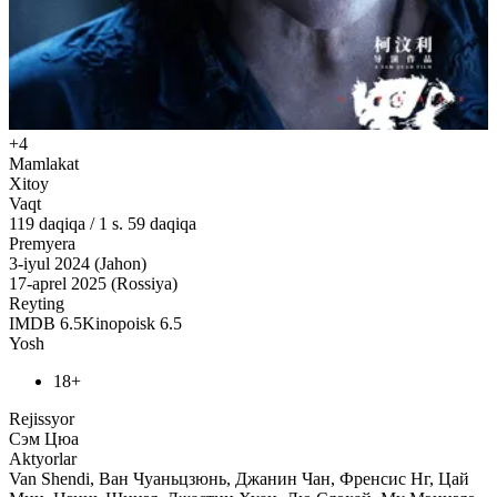
+4
Mamlakat
Xitoy
Vaqt
119
daqiqa
/
1 s. 59 daqiqa
Premyera
3-iyul 2024 (Jahon)
17-aprel 2025 (Rossiya)
Reyting
IMDB
6.5
Kinopoisk
6.5
Yosh
18+
Rejissyor
Сэм Цюа
Aktyorlar
Van Shendi, Ван Чуаньцзюнь, Джанин Чан, Френсис Нг, Цай