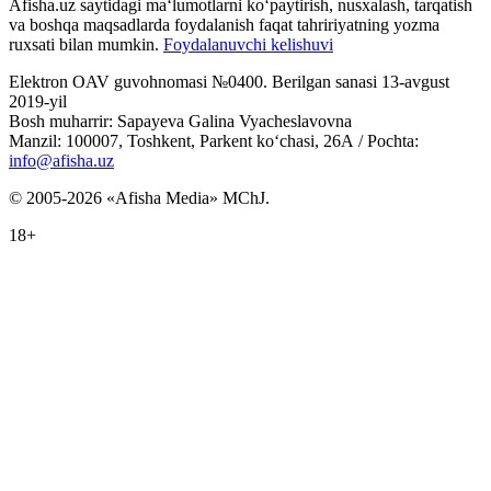
Afisha.uz saytidagi ma‘lumotlarni ko‘paytirish, nusxalash, tarqatish
va boshqa maqsadlarda foydalanish faqat tahririyatning yozma
ruxsati bilan mumkin.
Foydalanuvchi kelishuvi
Elektron OAV guvohnomasi №0400. Berilgan sanasi 13-avgust
2019-yil
Bosh muharrir: Sapayeva Galina Vyacheslavovna
Manzil: 100007, Toshkent, Parkent ko‘chasi, 26А / Pochta:
info@afisha.uz
© 2005-2026 «Afisha Media» MChJ.
18+