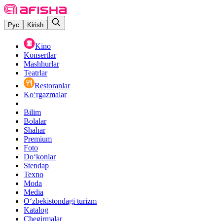
Рус
Kirish
Kino
Konsertlar
Mashhurlar
Teatrlar
Restoranlar
Ko‘rgazmalar
Bilim
Bolalar
Shahar
Premium
Foto
Do‘konlar
Stendap
Texno
Moda
Media
O‘zbekistondagi turizm
Katalog
Chegirmalar