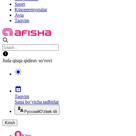
Sport
Kinopremyeralar
Avia
Taqvim
Juda qisqa qidiruv so‘rovi
Taqvim
Sana bo‘yicha tadbirlar
Русский
O‘zbek tili
Kirish
Kino