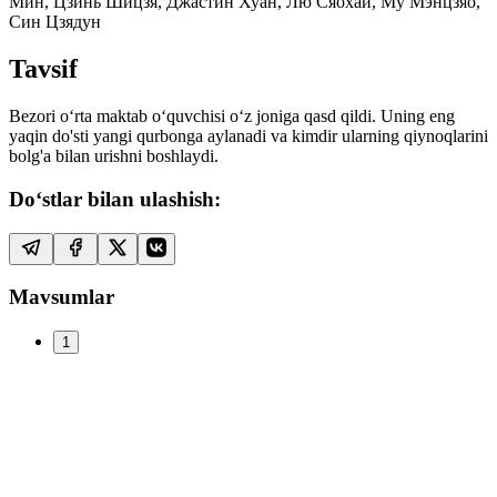
Мин, Цзинь Шицзя, Джастин Хуан, Лю Сяохай, Му Мэнцзяо,
Син Цзядун
Tavsif
Bezori o‘rta maktab o‘quvchisi o‘z joniga qasd qildi. Uning eng
yaqin do'sti yangi qurbonga aylanadi va kimdir ularning qiynoqlarini
bolg'a bilan urishni boshlaydi.
Do‘stlar bilan ulashish:
Mavsumlar
1