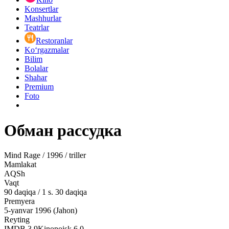
Konsertlar
Mashhurlar
Teatrlar
Restoranlar
Ko‘rgazmalar
Bilim
Bolalar
Shahar
Premium
Foto
Обман рассудка
Mind Rage / 1996 / triller
Mamlakat
AQSh
Vaqt
90
daqiqa
/
1 s. 30 daqiqa
Premyera
5-yanvar 1996 (Jahon)
Reyting
IMDB
3.9
Kinopoisk
6.0