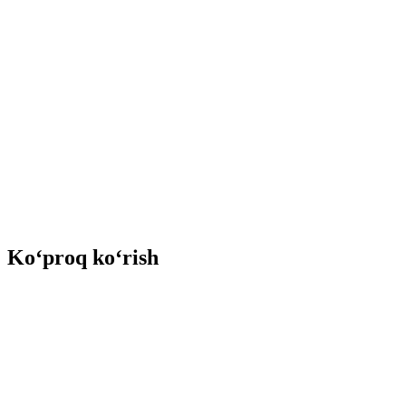
Ko‘proq ko‘rish