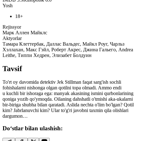
Yosh
18+
Rejissyor
Марк Аллен Майклс
Aktyorlar
Тамара Клеттербак, Даллас Вальдес, Майкл Роуг, Чарльз
Хэллахан, Макс Гэйл, Роберт Акрес, Джина Гальего, Andrea
Leithe, Типпи Хедрен, Элизабет Болдуин
Tavsif
To'rt oy davomida detektiv Jek Stillman faqat sarg'ish sochli
fohishalarni nishonga olgan qotilni topa olmadi. Ammo endi
u kuchli bir ishoraga ega: manyak akasining ismini qurbonlarining
qoniga yozib qo'ymoqda. Oilaning dahshatli o'tmishi aka-ukalarni
bir-biriga shubha bilan qaratadi. Aslida nechta o'lim bo'lgan? Qotil
kim? Jabrlanuvchi kim? Ular to'g'ri javobni taxmin qila olishlari
dargumon…
Do‘stlar bilan ulashish: