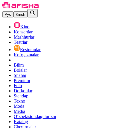
Рус
Kirish
Kino
Konsertlar
Mashhurlar
Teatrlar
Restoranlar
Ko‘rgazmalar
Bilim
Bolalar
Shahar
Premium
Foto
Do‘konlar
Stendap
Texno
Moda
Media
O‘zbekistondagi turizm
Katalog
Chegirmalar