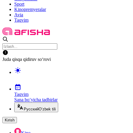
Sport
Kinopremyeralar
Avia
Taqvim
Juda qisqa qidiruv so‘rovi
Taqvim
Sana bo‘yicha tadbirlar
Русский
O‘zbek tili
Kirish
Kino