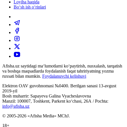
Loyiha haqida
Bo‘sh ish o‘rinlari
Afisha.uz saytidagi ma‘lumotlarni ko‘paytirish, nusxalash, tarqatish
va boshqa maqsadlarda foydalanish faqat tahririyatning yozma
ruxsati bilan mumkin.
Foydalanuvchi kelishuvi
Elektron OAV guvohnomasi №0400. Berilgan sanasi 13-avgust
2019-yil
Bosh muharrir: Sapayeva Galina Vyacheslavovna
Manzil: 100007, Toshkent, Parkent ko‘chasi, 26А / Pochta:
info@afisha.uz
© 2005-2026 «Afisha Media» MChJ.
18+