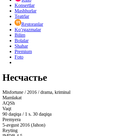
Konsertlar
Mashhurlar
Teatrlar
Restoranlar
Ko‘rgazmalar
Bilim
Bolalar
Shahar
Premium
Foto
Несчастье
Misfortune / 2016 / drama, kriminal
Mamlakat
AQSh
Vaqt
90
daqiqa
/
1 s. 30 daqiqa
Premyera
5-avgust 2016 (Jahon)
Reyting
IMDB
4.5