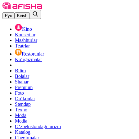
Рус
Kirish
Kino
Konsertlar
Mashhurlar
Teatrlar
Restoranlar
Ko‘rgazmalar
Bilim
Bolalar
Shahar
Premium
Foto
Do‘konlar
Stendap
Texno
Moda
Media
O‘zbekistondagi turizm
Katalog
Chegirmalar