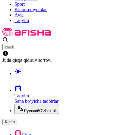
Sport
Kinopremyeralar
Avia
Taqvim
Juda qisqa qidiruv so‘rovi
Taqvim
Sana bo‘yicha tadbirlar
Русский
O‘zbek tili
Kirish
Kino