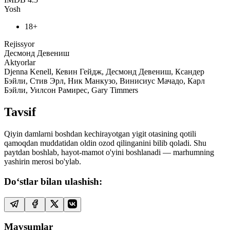
Yosh
18+
Rejissyor
Десмонд Девениш
Aktyorlar
Djenna Kenell, Кевин Гейдж, Десмонд Девениш, Ксандер
Бэйли, Стив Эрл, Ник Манкузо, Винисиус Мачадо, Карл
Бэйли, Уилсон Рамирес, Gary Timmers
Tavsif
Qiyin damlarni boshdan kechirayotgan yigit otasining qotili
qamoqdan muddatidan oldin ozod qilinganini bilib qoladi. Shu
paytdan boshlab, hayot-mamot o'yini boshlanadi — marhumning
yashirin merosi bo'ylab.
Do‘stlar bilan ulashish:
Mavsumlar