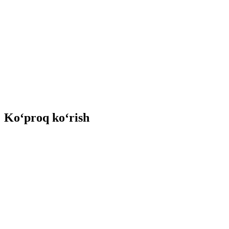
Ko‘proq ko‘rish