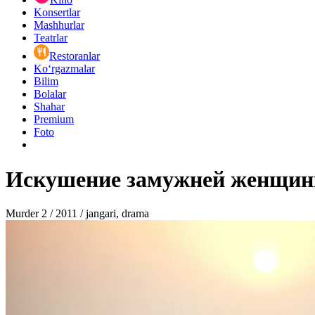
Konsertlar
Mashhurlar
Teatrlar
Restoranlar
Ko‘rgazmalar
Bilim
Bolalar
Shahar
Premium
Foto
Искушение замужней женщин
Murder 2 / 2011 / jangari, drama