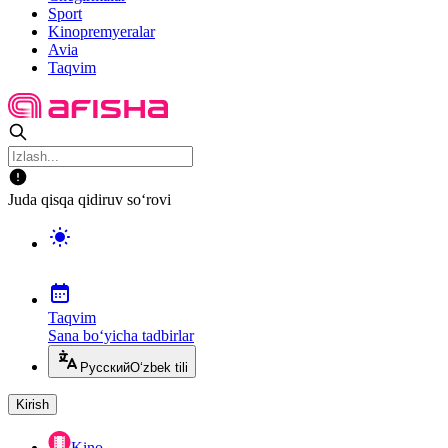
Sport
Kinopremyeralar
Avia
Taqvim
Juda qisqa qidiruv so‘rovi
Taqvim
Sana bo‘yicha tadbirlar
Русский
O‘zbek tili
Kirish
Kino