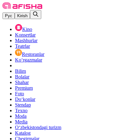
Рус
Kirish
Kino
Konsertlar
Mashhurlar
Teatrlar
Restoranlar
Ko‘rgazmalar
Bilim
Bolalar
Shahar
Premium
Foto
Do‘konlar
Stendap
Texno
Moda
Media
O‘zbekistondagi turizm
Katalog
Chegirmalar