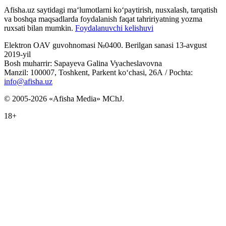
Afisha.uz saytidagi ma‘lumotlarni ko‘paytirish, nusxalash, tarqatish
va boshqa maqsadlarda foydalanish faqat tahririyatning yozma
ruxsati bilan mumkin.
Foydalanuvchi kelishuvi
Elektron OAV guvohnomasi №0400. Berilgan sanasi 13-avgust
2019-yil
Bosh muharrir: Sapayeva Galina Vyacheslavovna
Manzil: 100007, Toshkent, Parkent ko‘chasi, 26А / Pochta:
info@afisha.uz
© 2005-2026 «Afisha Media» MChJ.
18+