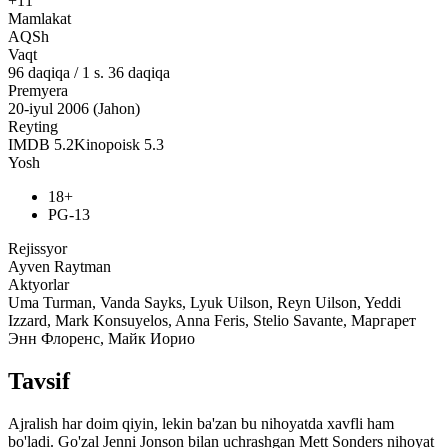
+11
Mamlakat
AQSh
Vaqt
96
daqiqa
/
1 s. 36 daqiqa
Premyera
20-iyul 2006 (Jahon)
Reyting
IMDB
5.2
Kinopoisk
5.3
Yosh
18+
PG-13
Rejissyor
Ayven Raytman
Aktyorlar
Uma Turman, Vanda Sayks, Lyuk Uilson, Reyn Uilson, Yeddi
Izzard, Mark Konsuyelos, Anna Feris, Stelio Savante, Маргарет
Энн Флоренс, Майк Иорио
Tavsif
Ajralish har doim qiyin, lekin ba'zan bu nihoyatda xavfli ham
bo'ladi. Go'zal Jenni Jonson bilan uchrashgan Mett Sonders nihoyat