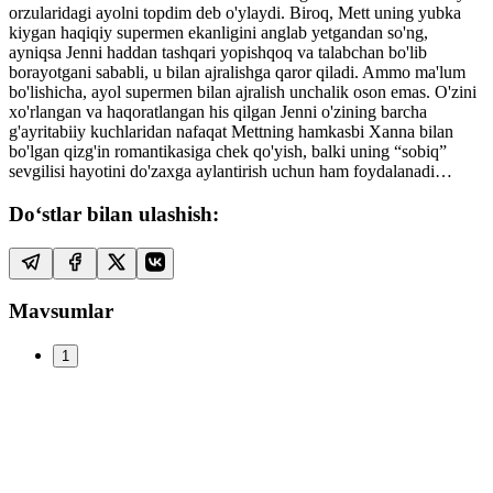
orzularidagi ayolni topdim deb o'ylaydi. Biroq, Mett uning yubka
kiygan haqiqiy supermen ekanligini anglab yetgandan so'ng,
ayniqsa Jenni haddan tashqari yopishqoq va talabchan bo'lib
borayotgani sababli, u bilan ajralishga qaror qiladi. Ammo ma'lum
bo'lishicha, ayol supermen bilan ajralish unchalik oson emas. O'zini
xo'rlangan va haqoratlangan his qilgan Jenni o'zining barcha
g'ayritabiiy kuchlaridan nafaqat Mettning hamkasbi Xanna bilan
bo'lgan qizg'in romantikasiga chek qo'yish, balki uning “sobiq”
sevgilisi hayotini do'zaxga aylantirish uchun ham foydalanadi…
Do‘stlar bilan ulashish:
Mavsumlar
1