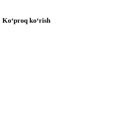
Ko‘proq ko‘rish