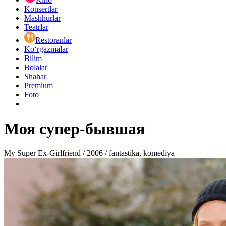
Konsertlar
Mashhurlar
Teatrlar
Restoranlar
Ko‘rgazmalar
Bilim
Bolalar
Shahar
Premium
Foto
Моя супер-бывшая
My Super Ex-Girlfriend / 2006 / fantastika, komediya