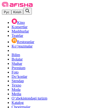
Рус
Kirish
Kino
Konsertlar
Mashhurlar
Teatrlar
Restoranlar
Ko‘rgazmalar
Bilim
Bolalar
Shahar
Premium
Foto
Do‘konlar
Stendap
Texno
Moda
Media
O‘zbekistondagi turizm
Katalog
Chegirmalar