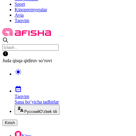
Sport
Kinopremyeralar
Avia
Taqvim
Juda qisqa qidiruv so‘rovi
Taqvim
Sana bo‘yicha tadbirlar
Русский
O‘zbek tili
Kirish
Kino