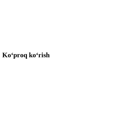
Ko‘proq ko‘rish