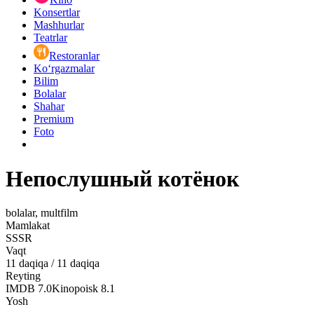
Konsertlar
Mashhurlar
Teatrlar
Restoranlar
Ko‘rgazmalar
Bilim
Bolalar
Shahar
Premium
Foto
Непослушный котёнок
bolalar, multfilm
Mamlakat
SSSR
Vaqt
11
daqiqa
/
11 daqiqa
Reyting
IMDB
7.0
Kinopoisk
8.1
Yosh