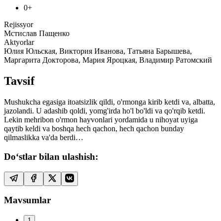
0+
Rejissyor
Мстислав Пащенко
Aktyorlar
Юлия Юльская, Виктория Иванова, Татьяна Барышева,
Маргарита Докторова, Мария Яроцкая, Владимир Ратомский
Tavsif
Mushukcha egasiga itoatsizlik qildi, o'rmonga kirib ketdi va, albatta,
jazolandi. U adashib qoldi, yomg'irda ho'l bo'ldi va qo'rqib ketdi.
Lekin mehribon o'rmon hayvonlari yordamida u nihoyat uyiga
qaytib keldi va boshqa hech qachon, hech qachon bunday
qilmaslikka va'da berdi…
Do‘stlar bilan ulashish:
Mavsumlar
1