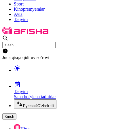
Sport
Kinopremyeralar
Avia
Taqvim
Juda qisqa qidiruv so‘rovi
Taqvim
Sana bo‘yicha tadbirlar
Русский
O‘zbek tili
Kirish
Kino