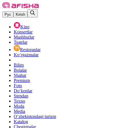
Рус
Kirish
Kino
Konsertlar
Mashhurlar
Teatrlar
Restoranlar
Ko‘rgazmalar
Bilim
Bolalar
Shahar
Premium
Foto
Do‘konlar
Stendap
Texno
Moda
Media
O‘zbekistondagi turizm
Katalog
Chegirmalar