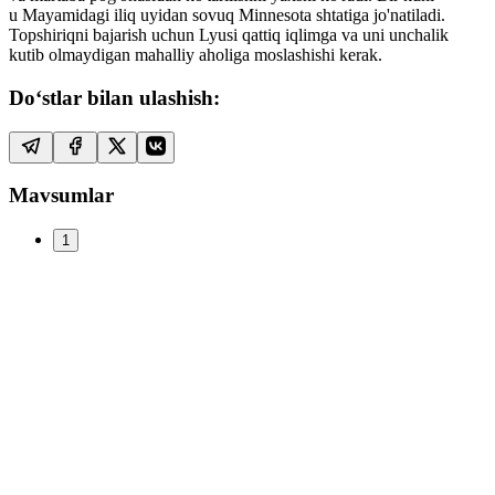
u Mayamidagi iliq uyidan sovuq Minnesota shtatiga jo'natiladi.
Topshiriqni bajarish uchun Lyusi qattiq iqlimga va uni unchalik
kutib olmaydigan mahalliy aholiga moslashishi kerak.
Do‘stlar bilan ulashish:
Mavsumlar
1