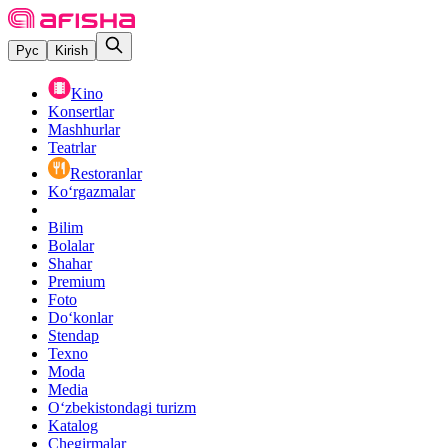
Рус
Kirish
Kino
Konsertlar
Mashhurlar
Teatrlar
Restoranlar
Ko‘rgazmalar
Bilim
Bolalar
Shahar
Premium
Foto
Do‘konlar
Stendap
Texno
Moda
Media
O‘zbekistondagi turizm
Katalog
Chegirmalar