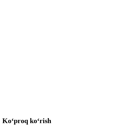
Ko‘proq ko‘rish