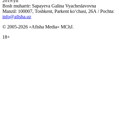
2019-yil
Bosh muharrir: Sapayeva Galina Vyacheslavovna
Manzil: 100007, Toshkent, Parkent ko‘chasi, 26А / Pochta:
info@afisha.uz
© 2005-2026 «Afisha Media» MChJ.
18+