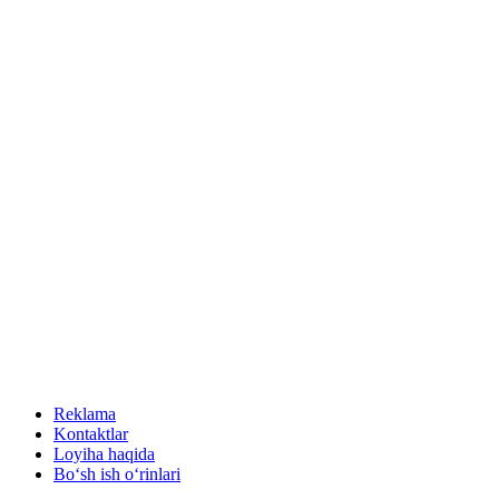
Reklama
Kontaktlar
Loyiha haqida
Bo‘sh ish o‘rinlari