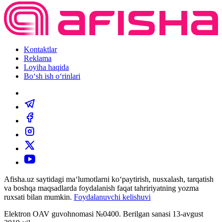
Kontaktlar
Reklama
Loyiha haqida
Bo‘sh ish o‘rinlari
Afisha.uz saytidagi ma‘lumotlarni ko‘paytirish, nusxalash, tarqatish
va boshqa maqsadlarda foydalanish faqat tahririyatning yozma
ruxsati bilan mumkin.
Foydalanuvchi kelishuvi
Elektron OAV guvohnomasi №0400. Berilgan sanasi 13-avgust