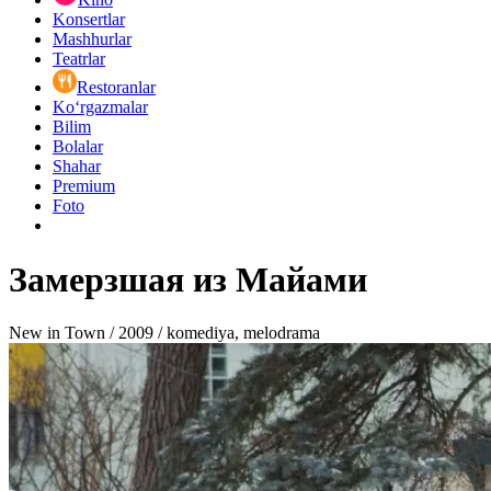
Konsertlar
Mashhurlar
Teatrlar
Restoranlar
Ko‘rgazmalar
Bilim
Bolalar
Shahar
Premium
Foto
Замерзшая из Майами
New in Town / 2009 / komediya, melodrama