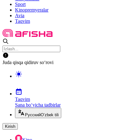
Sport
Kinopremyeralar
Avia
Taqvim
Juda qisqa qidiruv so‘rovi
Taqvim
Sana bo‘yicha tadbirlar
Русский
O‘zbek tili
Kirish
Kino