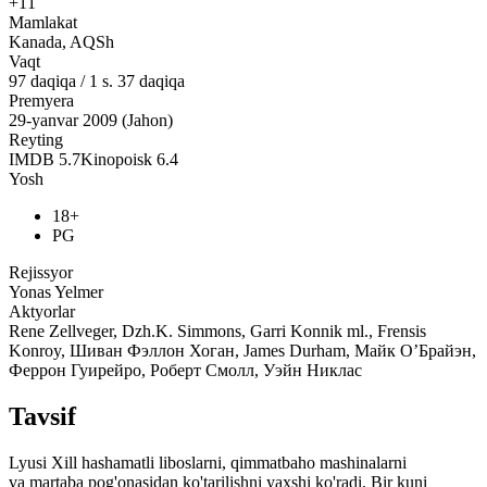
+11
Mamlakat
Kanada, AQSh
Vaqt
97
daqiqa
/
1 s. 37 daqiqa
Premyera
29-yanvar 2009 (Jahon)
Reyting
IMDB
5.7
Kinopoisk
6.4
Yosh
18+
PG
Rejissyor
Yonas Yelmer
Aktyorlar
Rene Zellveger, Dzh.K. Simmons, Garri Konnik ml., Frensis
Konroy, Шиван Фэллон Хоган, James Durham, Майк О’Брайэн,
Феррон Гуирейро, Роберт Смолл, Уэйн Никлас
Tavsif
Lyusi Xill hashamatli liboslarni, qimmatbaho mashinalarni
va martaba pog'onasidan ko'tarilishni yaxshi ko'radi. Bir kuni