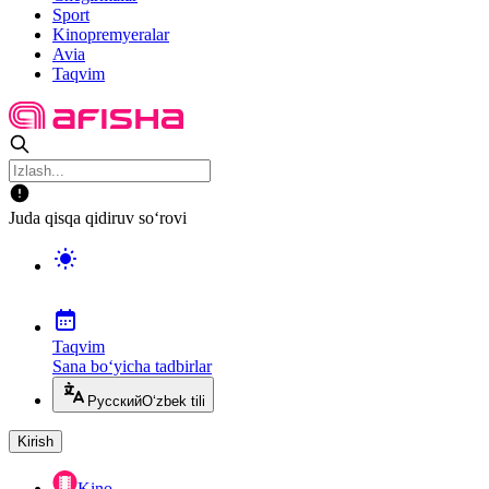
Sport
Kinopremyeralar
Avia
Taqvim
Juda qisqa qidiruv so‘rovi
Taqvim
Sana bo‘yicha tadbirlar
Русский
O‘zbek tili
Kirish
Kino