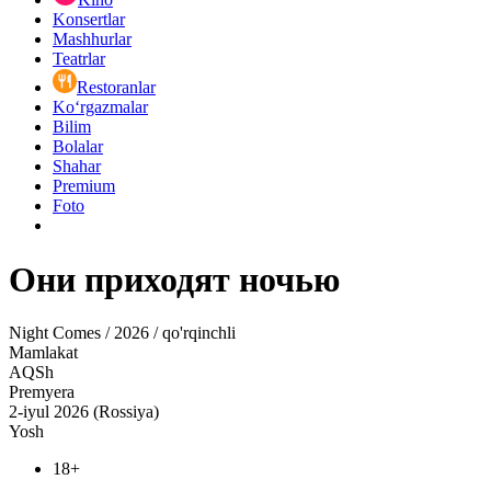
Konsertlar
Mashhurlar
Teatrlar
Restoranlar
Ko‘rgazmalar
Bilim
Bolalar
Shahar
Premium
Foto
Они приходят ночью
Night Comes / 2026 / qo'rqinchli
Mamlakat
AQSh
Premyera
2-iyul 2026 (Rossiya)
Yosh
18+