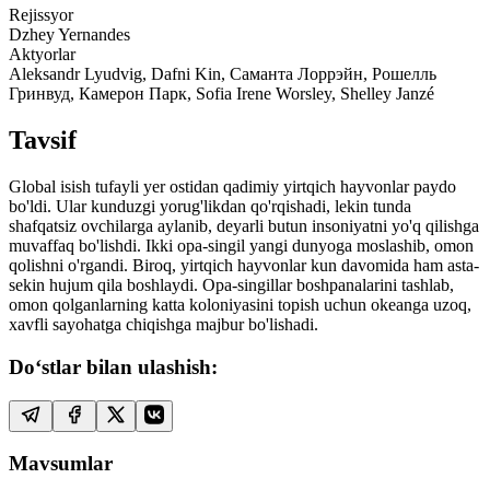
Rejissyor
Dzhey Yernandes
Aktyorlar
Aleksandr Lyudvig, Dafni Kin, Саманта Лоррэйн, Рошелль
Гринвуд, Камерон Парк, Sofia Irene Worsley, Shelley Janzé
Tavsif
Global isish tufayli yer ostidan qadimiy yirtqich hayvonlar paydo
bo'ldi. Ular kunduzgi yorug'likdan qo'rqishadi, lekin tunda
shafqatsiz ovchilarga aylanib, deyarli butun insoniyatni yo'q qilishga
muvaffaq bo'lishdi. Ikki opa-singil yangi dunyoga moslashib, omon
qolishni o'rgandi. Biroq, yirtqich hayvonlar kun davomida ham asta-
sekin hujum qila boshlaydi. Opa-singillar boshpanalarini tashlab,
omon qolganlarning katta koloniyasini topish uchun okeanga uzoq,
xavfli sayohatga chiqishga majbur bo'lishadi.
Do‘stlar bilan ulashish:
Mavsumlar