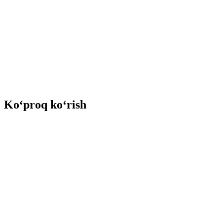
Ko‘proq ko‘rish