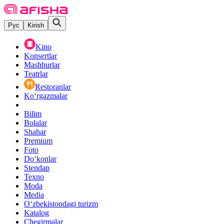
Рус
Kirish
Kino
Konsertlar
Mashhurlar
Teatrlar
Restoranlar
Ko‘rgazmalar
Bilim
Bolalar
Shahar
Premium
Foto
Do‘konlar
Stendap
Texno
Moda
Media
O‘zbekistondagi turizm
Katalog
Chegirmalar