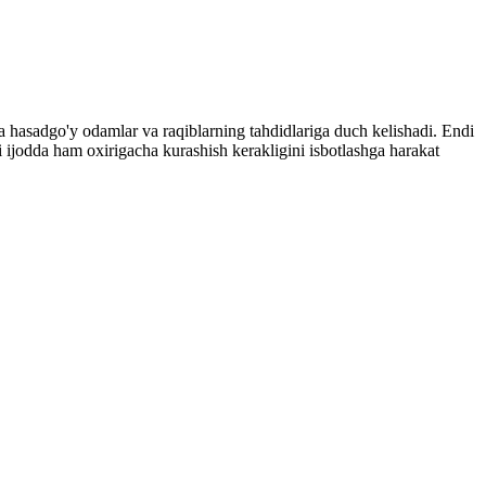
 hasadgo'y odamlar va raqiblarning tahdidlariga duch kelishadi. Endi
bi ijodda ham oxirigacha kurashish kerakligini isbotlashga harakat