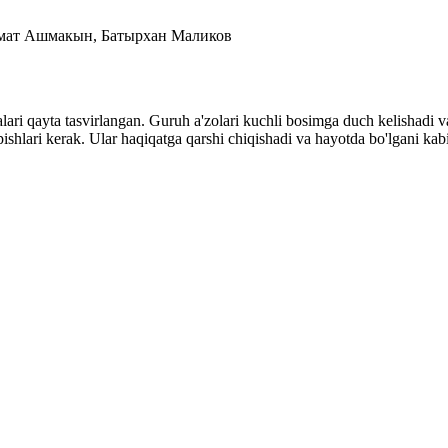
амат Ашмакын, Батырхан Маликов
ri qayta tasvirlangan. Guruh a'zolari kuchli bosimga duch kelishadi va
opishlari kerak. Ular haqiqatga qarshi chiqishadi va hayotda bo'lgani ka