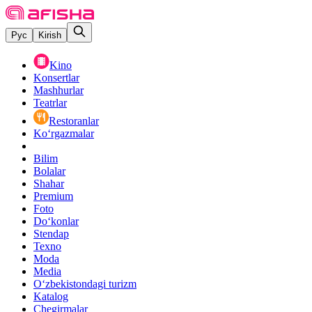
Рус
Kirish
Kino
Konsertlar
Mashhurlar
Teatrlar
Restoranlar
Ko‘rgazmalar
Bilim
Bolalar
Shahar
Premium
Foto
Do‘konlar
Stendap
Texno
Moda
Media
O‘zbekistondagi turizm
Katalog
Chegirmalar