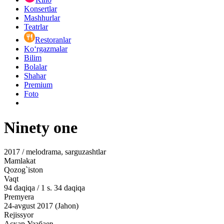
Konsertlar
Mashhurlar
Teatrlar
Restoranlar
Ko‘rgazmalar
Bilim
Bolalar
Shahar
Premium
Foto
Ninety one
2017 / melodrama, sarguzashtlar
Mamlakat
Qozog`iston
Vaqt
94
daqiqa
/
1 s. 34 daqiqa
Premyera
24-avgust 2017 (Jahon)
Rejissyor
Аскар Узабаев