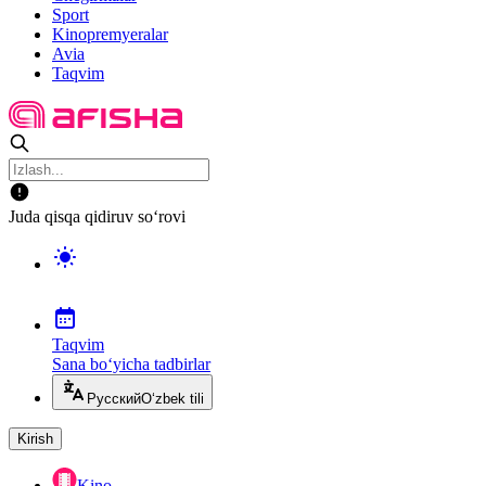
Sport
Kinopremyeralar
Avia
Taqvim
Juda qisqa qidiruv so‘rovi
Taqvim
Sana bo‘yicha tadbirlar
Русский
O‘zbek tili
Kirish
Kino