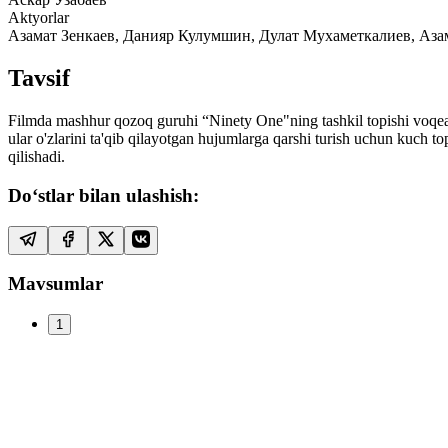
Aktyorlar
Азамат Зенкаев, Данияр Кулумшин, Дулат Мухаметкалиев, Аз
Tavsif
Filmda mashhur qozoq guruhi “Ninety One"ning tashkil topishi voqeala
ular o'zlarini ta'qib qilayotgan hujumlarga qarshi turish uchun kuch t
qilishadi.
Do‘stlar bilan ulashish:
Mavsumlar
1