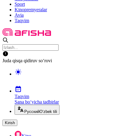
Sport
Kinopremyeralar
Avia
Taqvim
Juda qisqa qidiruv so‘rovi
Taqvim
Sana bo‘yicha tadbirlar
Русский
O‘zbek tili
Kirish
Kino