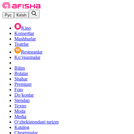
Рус
Kirish
Kino
Konsertlar
Mashhurlar
Teatrlar
Restoranlar
Ko‘rgazmalar
Bilim
Bolalar
Shahar
Premium
Foto
Do‘konlar
Stendap
Texno
Moda
Media
O‘zbekistondagi turizm
Katalog
Chegirmalar