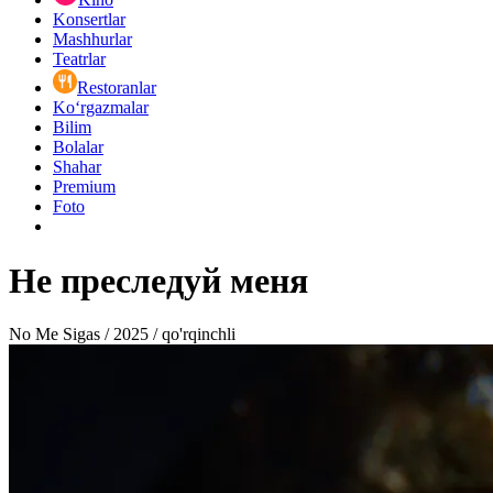
Konsertlar
Mashhurlar
Teatrlar
Restoranlar
Ko‘rgazmalar
Bilim
Bolalar
Shahar
Premium
Foto
Не преследуй меня
No Me Sigas / 2025 / qo'rqinchli