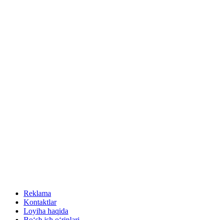
Reklama
Kontaktlar
Loyiha haqida
Bo‘sh ish o‘rinlari