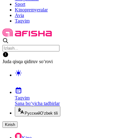
Sport
Kinopremyeralar
Avia
Taqvim
Juda qisqa qidiruv so‘rovi
Taqvim
Sana bo‘yicha tadbirlar
Русский
O‘zbek tili
Kirish
Kino