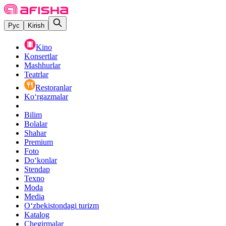
Рус
Kirish
Kino
Konsertlar
Mashhurlar
Teatrlar
Restoranlar
Ko‘rgazmalar
Bilim
Bolalar
Shahar
Premium
Foto
Do‘konlar
Stendap
Texno
Moda
Media
O‘zbekistondagi turizm
Katalog
Chegirmalar