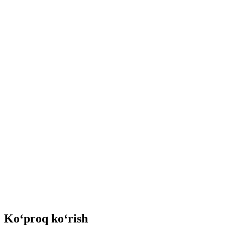
Ko‘proq ko‘rish