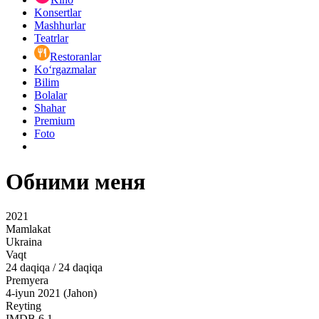
Konsertlar
Mashhurlar
Teatrlar
Restoranlar
Ko‘rgazmalar
Bilim
Bolalar
Shahar
Premium
Foto
Обними меня
2021
Mamlakat
Ukraina
Vaqt
24
daqiqa
/
24 daqiqa
Premyera
4-iyun 2021 (Jahon)
Reyting
IMDB
6.1