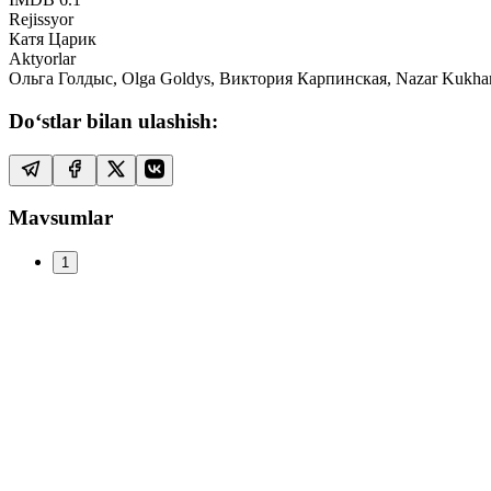
Rejissyor
Катя Царик
Aktyorlar
Ольга Голдыс, Olga Goldys, Виктория Карпинская, Nazar Kukhare
Do‘stlar bilan ulashish:
Mavsumlar
1