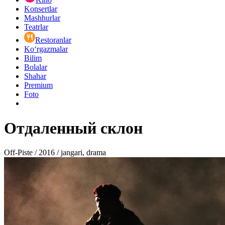
Konsertlar
Mashhurlar
Teatrlar
Restoranlar
Ko‘rgazmalar
Bilim
Bolalar
Shahar
Premium
Foto
Отдаленный склон
Off-Piste / 2016 / jangari, drama