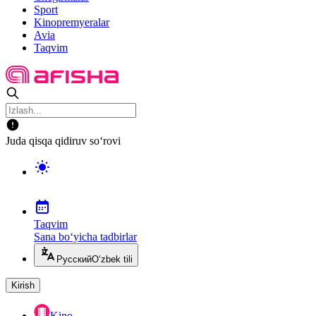
Sport
Kinopremyeralar
Avia
Taqvim
Juda qisqa qidiruv so‘rovi
Taqvim
Sana bo‘yicha tadbirlar
Русский
O‘zbek tili
Kirish
Kino