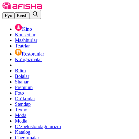
Рус
Kirish
Kino
Konsertlar
Mashhurlar
Teatrlar
Restoranlar
Ko‘rgazmalar
Bilim
Bolalar
Shahar
Premium
Foto
Do‘konlar
Stendap
Texno
Moda
Media
O‘zbekistondagi turizm
Katalog
Chegirmalar