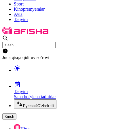
Sport
Kinopremyeralar
Avia
Taqvim
Juda qisqa qidiruv so‘rovi
Taqvim
Sana bo‘yicha tadbirlar
Русский
O‘zbek tili
Kirish
Kino