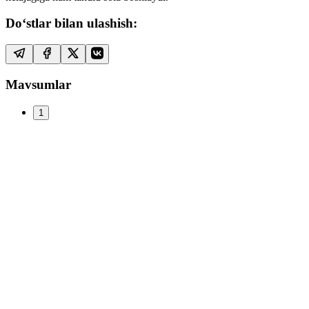
Do‘stlar bilan ulashish:
Mavsumlar
1