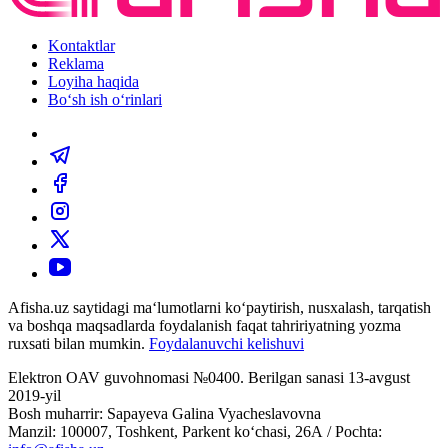
Kontaktlar
Reklama
Loyiha haqida
Bo‘sh ish o‘rinlari
Afisha.uz saytidagi ma‘lumotlarni ko‘paytirish, nusxalash, tarqatish
va boshqa maqsadlarda foydalanish faqat tahririyatning yozma
ruxsati bilan mumkin.
Foydalanuvchi kelishuvi
Elektron OAV guvohnomasi №0400. Berilgan sanasi 13-avgust
2019-yil
Bosh muharrir: Sapayeva Galina Vyacheslavovna
Manzil: 100007, Toshkent, Parkent ko‘chasi, 26А / Pochta: