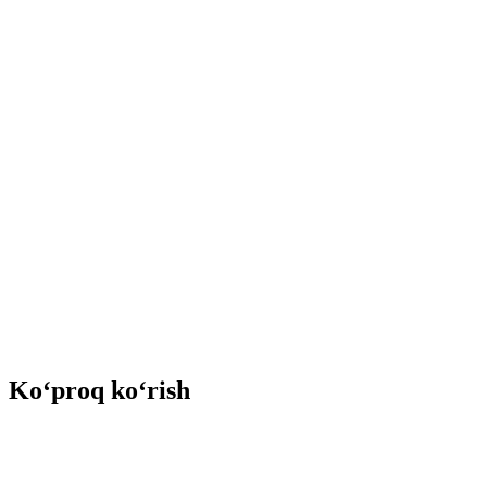
Ko‘proq ko‘rish