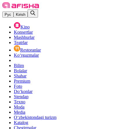
Рус
Kirish
Kino
Konsertlar
Mashhurlar
Teatrlar
Restoranlar
Ko‘rgazmalar
Bilim
Bolalar
Shahar
Premium
Foto
Do‘konlar
Stendap
Texno
Moda
Media
O‘zbekistondagi turizm
Katalog
Chegirmalar