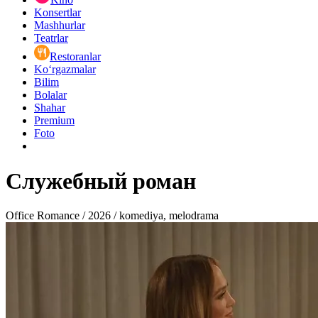
Konsertlar
Mashhurlar
Teatrlar
Restoranlar
Ko‘rgazmalar
Bilim
Bolalar
Shahar
Premium
Foto
Служебный роман
Office Romance / 2026 / komediya, melodrama