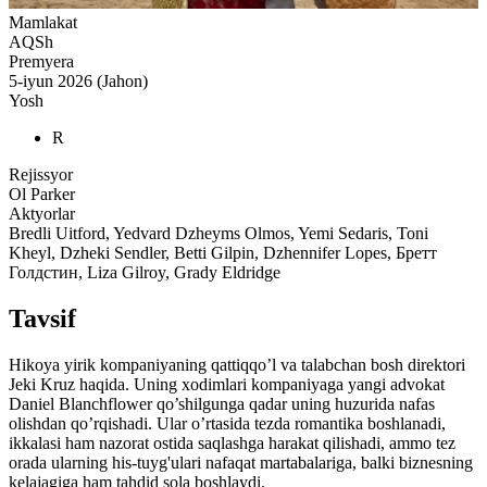
Mamlakat
AQSh
Premyera
5-iyun 2026 (Jahon)
Yosh
R
Rejissyor
Ol Parker
Aktyorlar
Bredli Uitford, Yedvard Dzheyms Olmos, Yemi Sedaris, Toni
Kheyl, Dzheki Sendler, Betti Gilpin, Dzhennifer Lopes, Бретт
Голдстин, Liza Gilroy, Grady Eldridge
Tavsif
Hikoya yirik kompaniyaning qattiqqo’l va talabchan bosh direktori
Jeki Kruz haqida. Uning xodimlari kompaniyaga yangi advokat
Daniel Blanchflower qo’shilgunga qadar uning huzurida nafas
olishdan qo’rqishadi. Ular o’rtasida tezda romantika boshlanadi,
ikkalasi ham nazorat ostida saqlashga harakat qilishadi, ammo tez
orada ularning his-tuyg'ulari nafaqat martabalariga, balki biznesning
kelajagiga ham tahdid sola boshlaydi.