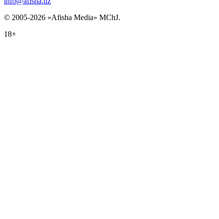
info@afisha.uz
© 2005-2026 «Afisha Media» MChJ.
18+