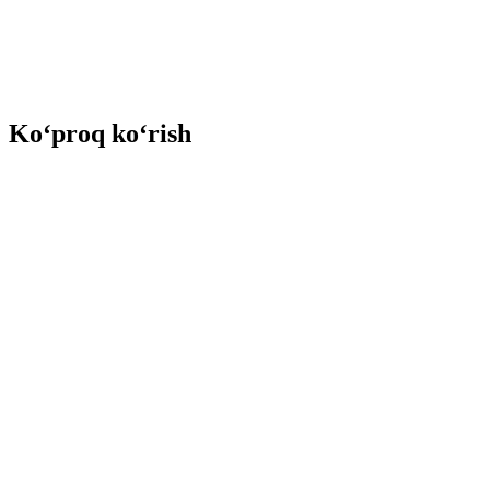
Ko‘proq ko‘rish