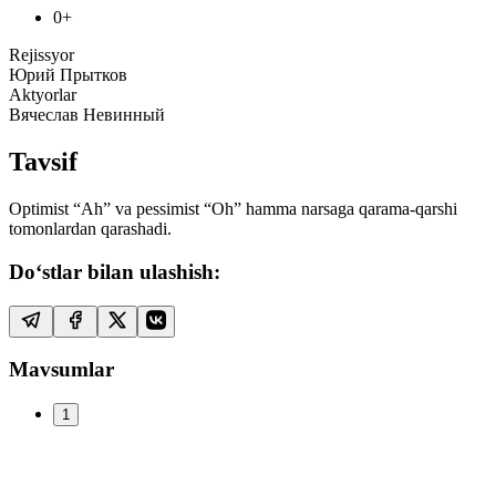
0+
Rejissyor
Юрий Прытков
Aktyorlar
Вячеслав Невинный
Tavsif
Optimist “Ah” va pessimist “Oh” hamma narsaga qarama-qarshi
tomonlardan qarashadi.
Do‘stlar bilan ulashish:
Mavsumlar
1