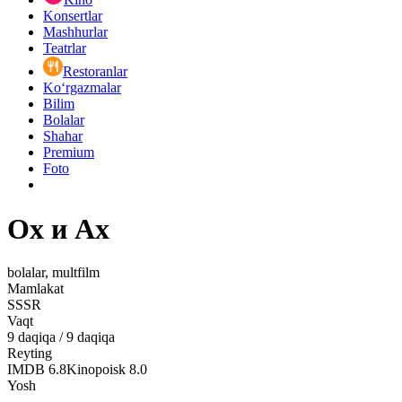
Konsertlar
Mashhurlar
Teatrlar
Restoranlar
Ko‘rgazmalar
Bilim
Bolalar
Shahar
Premium
Foto
Ох и Ах
bolalar, multfilm
Mamlakat
SSSR
Vaqt
9
daqiqa
/
9 daqiqa
Reyting
IMDB
6.8
Kinopoisk
8.0
Yosh