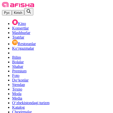
Рус
Kirish
Kino
Konsertlar
Mashhurlar
Teatrlar
Restoranlar
Ko‘rgazmalar
Bilim
Bolalar
Shahar
Premium
Foto
Do‘konlar
Stendap
Texno
Moda
Media
O‘zbekistondagi turizm
Katalog
Chegirmalar