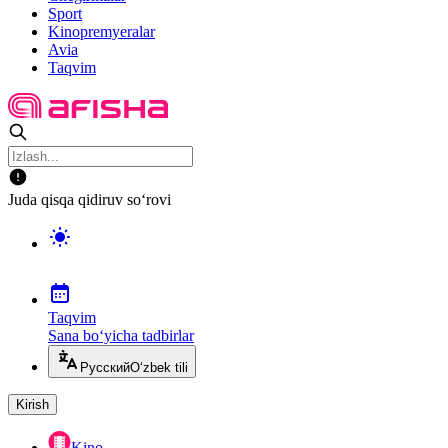
Sport
Kinopremyeralar
Avia
Taqvim
Juda qisqa qidiruv so‘rovi
Taqvim
Sana bo‘yicha tadbirlar
Русский
O‘zbek tili
Kirish
Kino