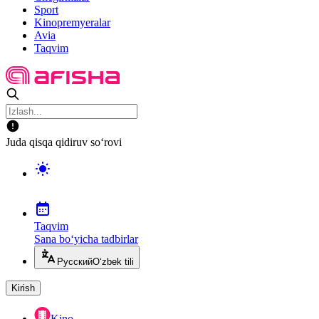
Sport
Kinopremyeralar
Avia
Taqvim
Juda qisqa qidiruv so‘rovi
Taqvim
Sana bo‘yicha tadbirlar
Русский
O‘zbek tili
Kirish
Kino