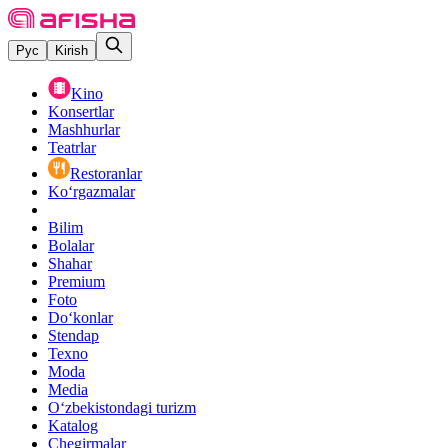
Рус
Kirish
Kino
Konsertlar
Mashhurlar
Teatrlar
Restoranlar
Ko‘rgazmalar
Bilim
Bolalar
Shahar
Premium
Foto
Do‘konlar
Stendap
Texno
Moda
Media
O‘zbekistondagi turizm
Katalog
Chegirmalar