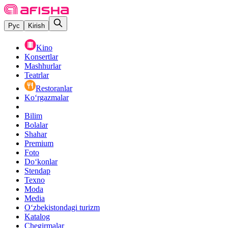
Рус
Kirish
Kino
Konsertlar
Mashhurlar
Teatrlar
Restoranlar
Ko‘rgazmalar
Bilim
Bolalar
Shahar
Premium
Foto
Do‘konlar
Stendap
Texno
Moda
Media
O‘zbekistondagi turizm
Katalog
Chegirmalar