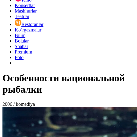
Konsertlar
Mashhurlar
Teatrlar
Restoranlar
Ko‘rgazmalar
Bilim
Bolalar
Shahar
Premium
Foto
Особенности национальной
рыбалки
2006 / komediya