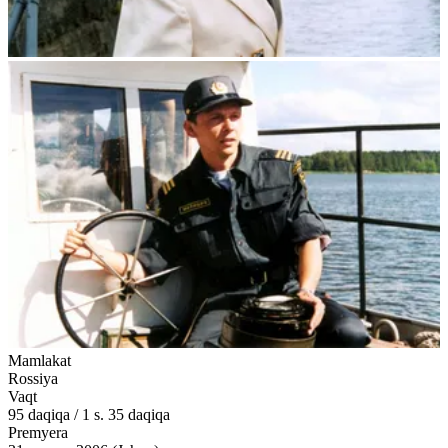
Mamlakat
Rossiya
Vaqt
95
daqiqa
/
1 s. 35 daqiqa
Premyera