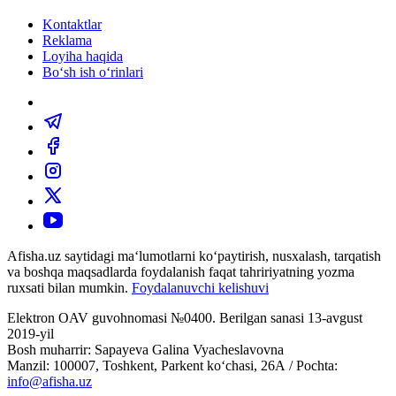
Kontaktlar
Reklama
Loyiha haqida
Bo‘sh ish o‘rinlari
Afisha.uz saytidagi ma‘lumotlarni ko‘paytirish, nusxalash, tarqatish
va boshqa maqsadlarda foydalanish faqat tahririyatning yozma
ruxsati bilan mumkin.
Foydalanuvchi kelishuvi
Elektron OAV guvohnomasi №0400. Berilgan sanasi 13-avgust
2019-yil
Bosh muharrir: Sapayeva Galina Vyacheslavovna
Manzil: 100007, Toshkent, Parkent ko‘chasi, 26А / Pochta:
info@afisha.uz