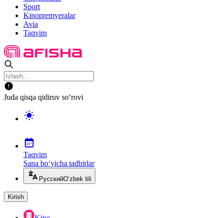
Sport
Kinopremyeralar
Avia
Taqvim
Juda qisqa qidiruv so‘rovi
Taqvim
Sana bo‘yicha tadbirlar
Русский
O‘zbek tili
Kirish
Kino