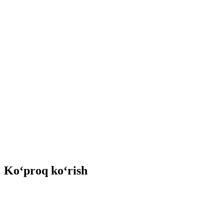
Ko‘proq ko‘rish