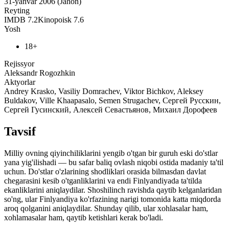
31-yanvar 2006 (Jahon)
Reyting
IMDB
7.2
Kinopoisk
7.6
Yosh
18+
Rejissyor
Aleksandr Rogozhkin
Aktyorlar
Andrey Krasko, Vasiliy Domrachev, Viktor Bichkov, Aleksey
Buldakov, Ville Khaapasalo, Semen Strugachev, Сергей Русскин,
Сергей Гусинский, Алексей Севастьянов, Михаил Дорофеев
Tavsif
Milliy ovning qiyinchiliklarini yengib o'tgan bir guruh eski do'stlar
yana yig'ilishadi — bu safar baliq ovlash niqobi ostida madaniy ta'til
uchun. Do'stlar o'zlarining shodliklari orasida bilmasdan davlat
chegarasini kesib o'tganliklarini va endi Finlyandiyada ta'tilda
ekanliklarini aniqlaydilar. Shoshilinch ravishda qaytib kelganlaridan
so'ng, ular Finlyandiya ko'rfazining narigi tomonida katta miqdorda
aroq qolganini aniqlaydilar. Shunday qilib, ular xohlasalar ham,
xohlamasalar ham, qaytib ketishlari kerak bo'ladi.