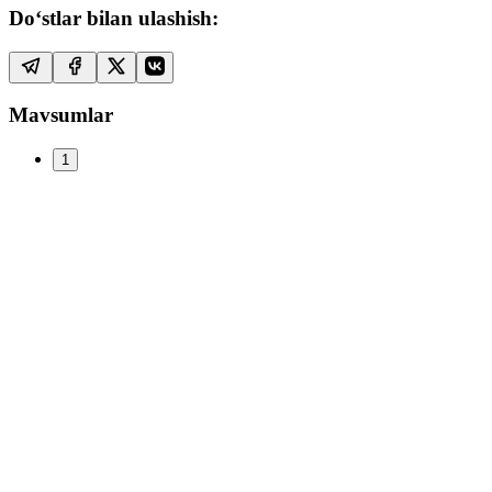
Do‘stlar bilan ulashish:
Mavsumlar
1