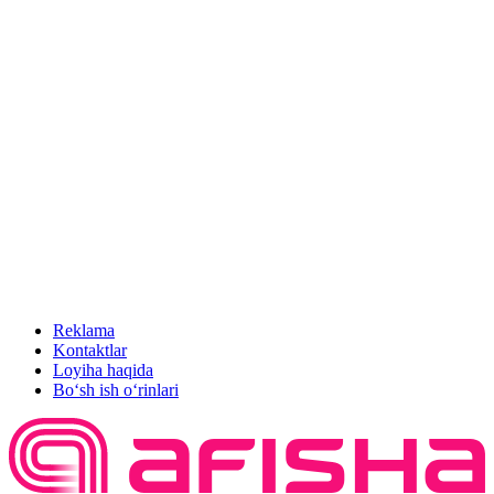
Reklama
Kontaktlar
Loyiha haqida
Bo‘sh ish o‘rinlari