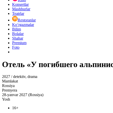
Konsertlar
Mashhurlar
Teatrlar
Restoranlar
Ko‘rgazmalar
Bilim
Bolalar
Shahar
Premium
Foto
Отель «У погибшего альпини
2027 / detektiv, drama
Mamlakat
Rossiya
Premyera
28-yanvar 2027 (Rossiya)
Yosh
16+