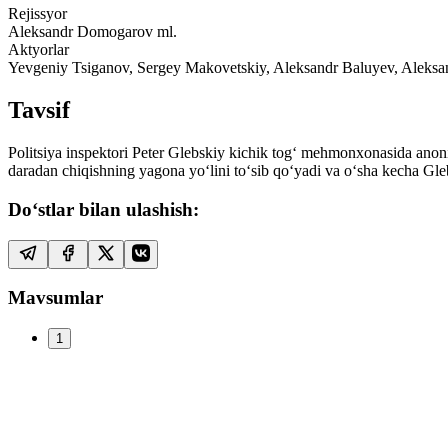
Rejissyor
Aleksandr Domogarov ml.
Aktyorlar
Yevgeniy Tsiganov, Sergey Makovetskiy, Aleksandr Baluyev, Aleks
Tavsif
Politsiya inspektori Peter Glebskiy kichik togʻ mehmonxonasida anon
daradan chiqishning yagona yoʻlini toʻsib qoʻyadi va oʻsha kecha Gle
Do‘stlar bilan ulashish:
Mavsumlar
1