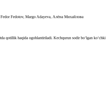
in, Fedor Fedotov, Margo Adayeva, Алёна Михайлова
a qotillik haqida ogohlantiriladi. Kechqurun sodir boʻlgan koʻchki