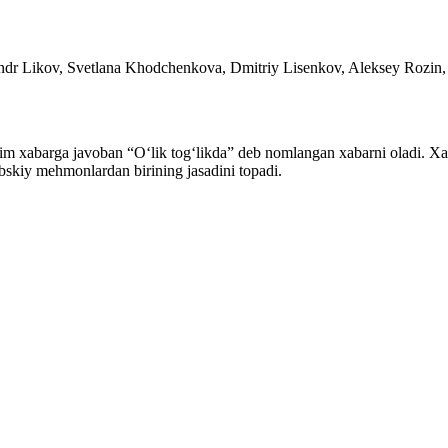
andr Likov, Svetlana Khodchenkova, Dmitriy Lisenkov, Aleksey Roz
im xabarga javoban “Oʻlik togʻlikda” deb nomlangan xabarni oladi. Xatd
bskiy mehmonlardan birining jasadini topadi.