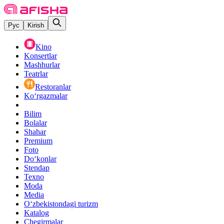
Рус
Kirish
Kino
Konsertlar
Mashhurlar
Teatrlar
Restoranlar
Ko‘rgazmalar
Bilim
Bolalar
Shahar
Premium
Foto
Do‘konlar
Stendap
Texno
Moda
Media
O‘zbekistondagi turizm
Katalog
Chegirmalar