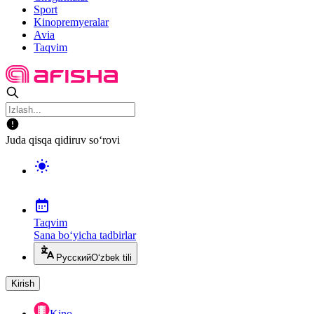
Sport
Kinopremyeralar
Avia
Taqvim
Juda qisqa qidiruv so‘rovi
Taqvim
Sana bo‘yicha tadbirlar
Русский
O‘zbek tili
Kirish
Kino