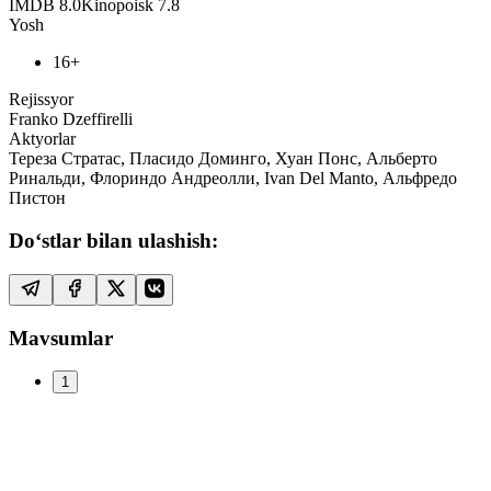
IMDB
8.0
Kinopoisk
7.8
Yosh
16+
Rejissyor
Franko Dzeffirelli
Aktyorlar
Тереза Стратас, Пласидо Доминго, Хуан Понс, Альберто
Ринальди, Флориндо Андреолли, Ivan Del Manto, Альфредо
Пистон
Do‘stlar bilan ulashish:
Mavsumlar
1