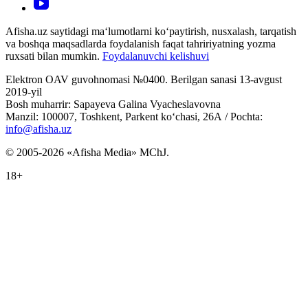
Afisha.uz saytidagi ma‘lumotlarni ko‘paytirish, nusxalash, tarqatish
va boshqa maqsadlarda foydalanish faqat tahririyatning yozma
ruxsati bilan mumkin.
Foydalanuvchi kelishuvi
Elektron OAV guvohnomasi №0400. Berilgan sanasi 13-avgust
2019-yil
Bosh muharrir: Sapayeva Galina Vyacheslavovna
Manzil: 100007, Toshkent, Parkent ko‘chasi, 26А / Pochta:
info@afisha.uz
© 2005-2026 «Afisha Media» MChJ.
18+