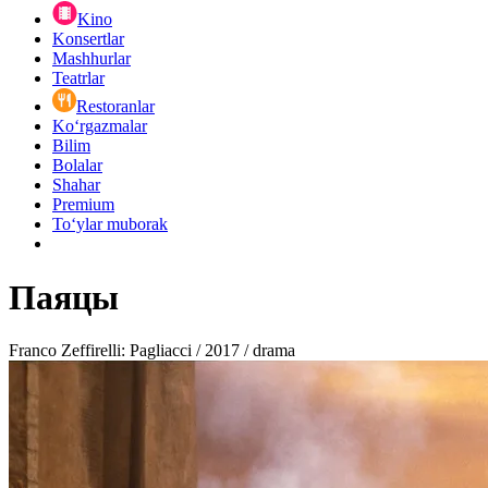
Kino
Konsertlar
Mashhurlar
Teatrlar
Restoranlar
Ko‘rgazmalar
Bilim
Bolalar
Shahar
Premium
Toʻylar muborak
Паяцы
Franco Zeffirelli: Pagliacci / 2017 / drama