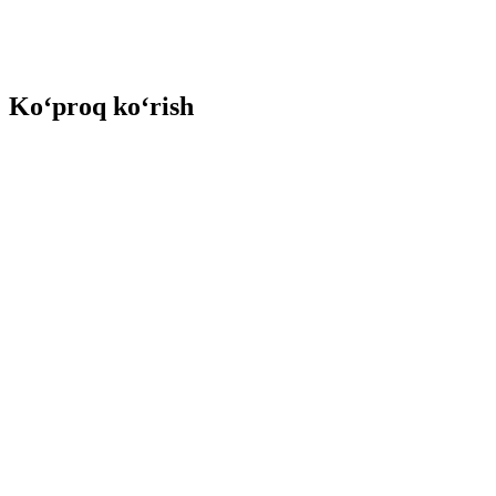
Ko‘proq ko‘rish