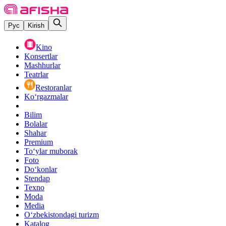
Рус
Kirish
Kino
Konsertlar
Mashhurlar
Teatrlar
Restoranlar
Ko‘rgazmalar
Bilim
Bolalar
Shahar
Premium
Toʻylar muborak
Foto
Do‘konlar
Stendap
Texno
Moda
Media
O‘zbekistondagi turizm
Katalog