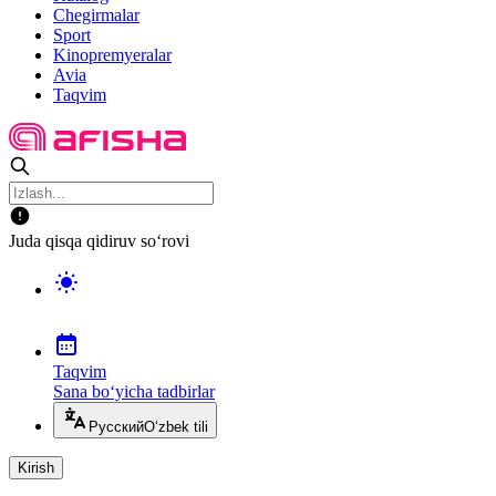
Chegirmalar
Sport
Kinopremyeralar
Avia
Taqvim
Juda qisqa qidiruv so‘rovi
Taqvim
Sana bo‘yicha tadbirlar
Русский
O‘zbek tili
Kirish