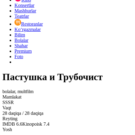
Konsertlar
Mashhurlar
Teatrlar
Restoranlar
Ko‘rgazmalar
Bilim
Bolalar
Shahar
Premium
Foto
Пастушка и Трубочист
bolalar, multfilm
Mamlakat
SSSR
Vaqt
28
daqiqa
/
28 daqiqa
Reyting
IMDB
6.6
Kinopoisk
7.4
Yosh