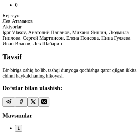
0+
Rejissyor
Лев Атаманов
Aktyorlar
Igor Vlasov, Анатолий Папанов, Михаил Яншин, Людмила
Гнилова, Сергей Мартинсон, Елена Понсова, Нина Гуляева,
Иван Власов, Лев Шабарин
Tavsif
Bir-biriga oshiq bo'lib, tashqi dunyoga qochishga qaror qilgan ikkita
chinni haykalchaning hikoyasi.
Do‘stlar bilan ulashish:
Mavsumlar
1