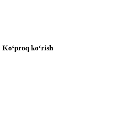
Ko‘proq ko‘rish