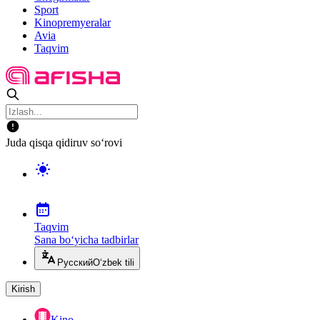
Sport
Kinopremyeralar
Avia
Taqvim
Juda qisqa qidiruv so‘rovi
Taqvim
Sana bo‘yicha tadbirlar
Русский
O‘zbek tili
Kirish
Kino