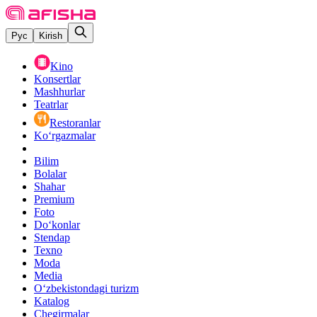
Рус
Kirish
Kino
Konsertlar
Mashhurlar
Teatrlar
Restoranlar
Ko‘rgazmalar
Bilim
Bolalar
Shahar
Premium
Foto
Do‘konlar
Stendap
Texno
Moda
Media
O‘zbekistondagi turizm
Katalog
Chegirmalar