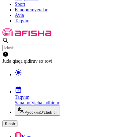
Sport
Kinopremyeralar
Avia
Taqvim
Juda qisqa qidiruv so‘rovi
Taqvim
Sana bo‘yicha tadbirlar
Русский
O‘zbek tili
Kirish
Kino