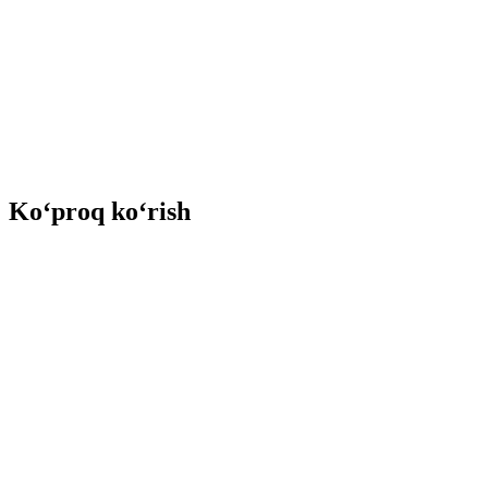
Ko‘proq ko‘rish