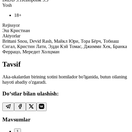
Yosh
18+
Rejissyor
Эш Кристиан
Aktyorlar
Brittani Snou, Devid Rash, Майкл Юри, Тора Бёрч, Тобиаш
Сигал, Кристин Лати, Эдди Кэй Томас, Джимми Хек, Бранка
Феррацо, Мередит Холцман
Tavsif
Aka-ukalardan birining xotini homilador bo'lganida, butun oilaning
hayoti abadiy o'zgaradi.
Do‘stlar bilan ulashish:
Mavsumlar
1