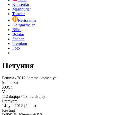
Konsertlar
Mashhurlar
Teatrlar
Restoranlar
Ko‘rgazmalar
Bilim
Bolalar
Shahar
Premium
Foto
Петуния
Petunia / 2012 / drama, komediya
Mamlakat
AQSh
Vaqt
112
daqiqa
/
1 s. 52 daqiqa
Premyera
14-iyul 2012 (Jahon)
Reyting
IMDB
5.1
Kinopoisk
5.3