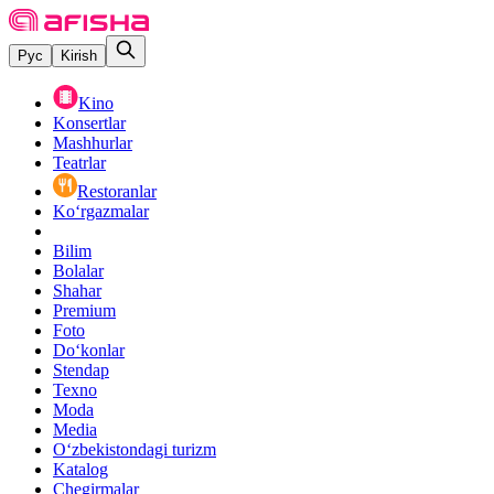
Рус
Kirish
Kino
Konsertlar
Mashhurlar
Teatrlar
Restoranlar
Ko‘rgazmalar
Bilim
Bolalar
Shahar
Premium
Foto
Do‘konlar
Stendap
Texno
Moda
Media
O‘zbekistondagi turizm
Katalog
Chegirmalar