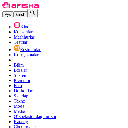
Рус
Kirish
Kino
Konsertlar
Mashhurlar
Teatrlar
Restoranlar
Ko‘rgazmalar
Bilim
Bolalar
Shahar
Premium
Foto
Do‘konlar
Stendap
Texno
Moda
Media
O‘zbekistondagi turizm
Katalog
Chegirmalar