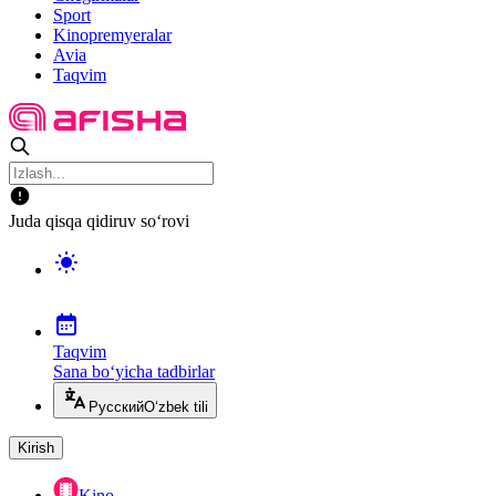
Sport
Kinopremyeralar
Avia
Taqvim
Juda qisqa qidiruv so‘rovi
Taqvim
Sana bo‘yicha tadbirlar
Русский
O‘zbek tili
Kirish
Kino