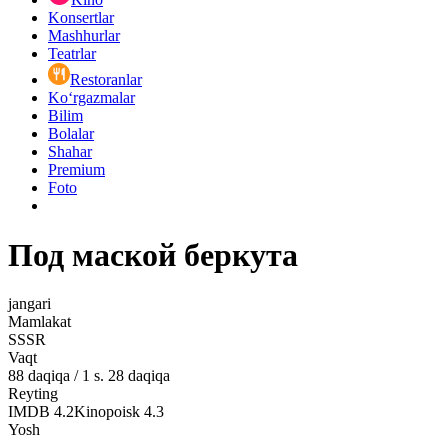
Konsertlar
Mashhurlar
Teatrlar
Restoranlar
Ko‘rgazmalar
Bilim
Bolalar
Shahar
Premium
Foto
Под маской беркута
jangari
Mamlakat
SSSR
Vaqt
88
daqiqa
/
1 s. 28 daqiqa
Reyting
IMDB
4.2
Kinopoisk
4.3
Yosh