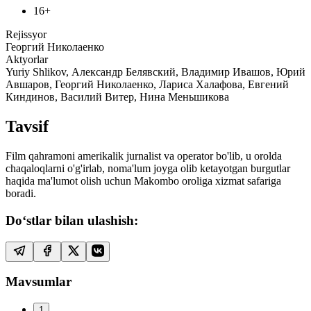
16+
Rejissyor
Георгий Николаенко
Aktyorlar
Yuriy Shlikov, Александр Белявский, Владимир Ивашов, Юрий
Авшаров, Георгий Николаенко, Лариса Халафова, Евгений
Киндинов, Василий Витер, Нина Меньшикова
Tavsif
Film qahramoni amerikalik jurnalist va operator bo'lib, u orolda
chaqaloqlarni o'g'irlab, noma'lum joyga olib ketayotgan burgutlar
haqida ma'lumot olish uchun Makombo oroliga xizmat safariga
boradi.
Do‘stlar bilan ulashish:
Mavsumlar
1