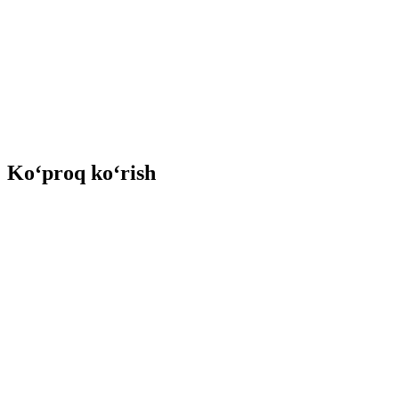
Ko‘proq ko‘rish