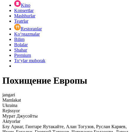
Kino
Konsertlar
Mashhurlar
Teatrlar
Restoranlar
Ko‘rgazmalar
Bilim
Bolalar
Shahar
Premium
Toʻylar muborak
Похищение Европы
jangari
Mamlakat
Ukraina
Rejissyor
Мурат Джусойты
Aktyorlar
Блу Ариаг, Гинтаре Яутакайте, Алан Тогузов, Руслан Каряев,
Игорь Богодух, Георгий Татонов, Чатуранго Билаонти, Давид