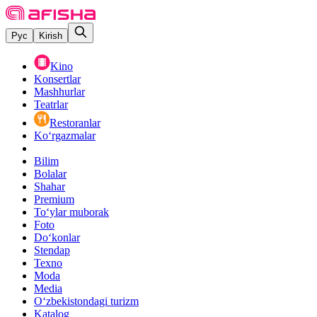
Рус
Kirish
Kino
Konsertlar
Mashhurlar
Teatrlar
Restoranlar
Ko‘rgazmalar
Bilim
Bolalar
Shahar
Premium
Toʻylar muborak
Foto
Do‘konlar
Stendap
Texno
Moda
Media
O‘zbekistondagi turizm
Katalog