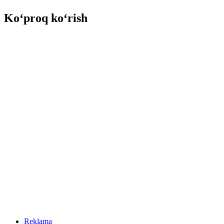
Ko‘proq ko‘rish
Reklama