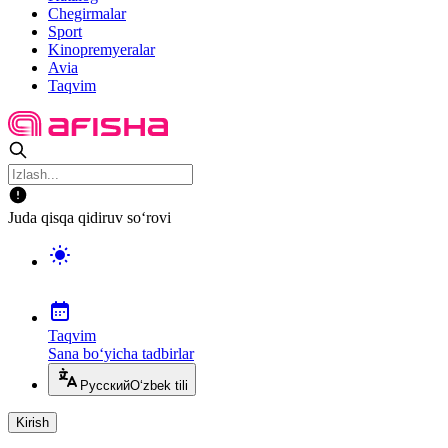
Chegirmalar
Sport
Kinopremyeralar
Avia
Taqvim
Juda qisqa qidiruv so‘rovi
Taqvim
Sana bo‘yicha tadbirlar
Русский
O‘zbek tili
Kirish