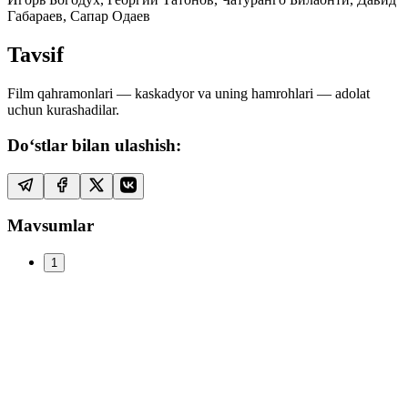
Габараев, Сапар Одаев
Tavsif
Film qahramonlari — kaskadyor va uning hamrohlari — adolat
uchun kurashadilar.
Do‘stlar bilan ulashish:
Mavsumlar
1