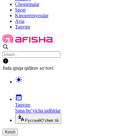
Chegirmalar
Sport
Kinopremyeralar
Avia
Taqvim
Juda qisqa qidiruv so‘rovi
Taqvim
Sana bo‘yicha tadbirlar
Русский
O‘zbek tili
Kirish