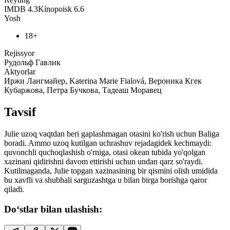
IMDB
4.3
Kinopoisk
6.6
Yosh
18+
Rejissyor
Рудольф Гавлик
Aktyorlar
Иржи Лангмайер, Katerina Marie Fialová, Вероника Кгек
Кубаржова, Петра Бучкова, Тадеаш Моравец
Tavsif
Julie uzoq vaqtdan beri gaplashmagan otasini ko'rish uchun Baliga
boradi. Ammo uzoq kutilgan uchrashuv rejadagidek kechmaydi:
quvonchli quchoqlashish o'rniga, otasi okean tubida yo'qolgan
xazinani qidirishni davom ettirishi uchun undan qarz so'raydi.
Kutilmaganda, Julie topgan xazinasining bir qismini olish umidida
bu xavfli va shubhali sarguzashtga u bilan birga borishga qaror
qiladi.
Do‘stlar bilan ulashish: