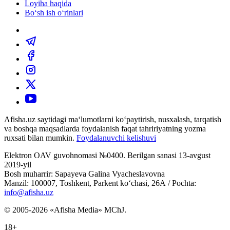
Loyiha haqida
Bo‘sh ish o‘rinlari
Afisha.uz saytidagi ma‘lumotlarni ko‘paytirish, nusxalash, tarqatish
va boshqa maqsadlarda foydalanish faqat tahririyatning yozma
ruxsati bilan mumkin.
Foydalanuvchi kelishuvi
Elektron OAV guvohnomasi №0400. Berilgan sanasi 13-avgust
2019-yil
Bosh muharrir: Sapayeva Galina Vyacheslavovna
Manzil: 100007, Toshkent, Parkent ko‘chasi, 26А / Pochta:
info@afisha.uz
© 2005-2026 «Afisha Media» MChJ.
18+