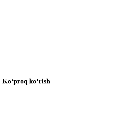
Ko‘proq ko‘rish