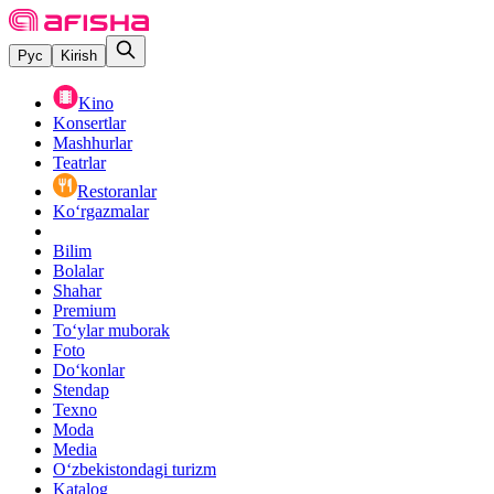
Рус
Kirish
Kino
Konsertlar
Mashhurlar
Teatrlar
Restoranlar
Ko‘rgazmalar
Bilim
Bolalar
Shahar
Premium
Toʻylar muborak
Foto
Do‘konlar
Stendap
Texno
Moda
Media
O‘zbekistondagi turizm
Katalog