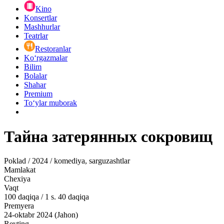
Kino
Konsertlar
Mashhurlar
Teatrlar
Restoranlar
Ko‘rgazmalar
Bilim
Bolalar
Shahar
Premium
Toʻylar muborak
Тайна затерянных сокровищ
Poklad / 2024 / komediya, sarguzashtlar
Mamlakat
Chexiya
Vaqt
100
daqiqa
/
1 s. 40 daqiqa
Premyera
24-oktabr 2024 (Jahon)
Reyting