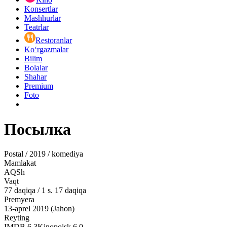
Konsertlar
Mashhurlar
Teatrlar
Restoranlar
Ko‘rgazmalar
Bilim
Bolalar
Shahar
Premium
Foto
Посылка
Postal / 2019 / komediya
Mamlakat
AQSh
Vaqt
77
daqiqa
/
1 s. 17 daqiqa
Premyera
13-aprel 2019 (Jahon)
Reyting
IMDB
6.3
Kinopoisk
6.0