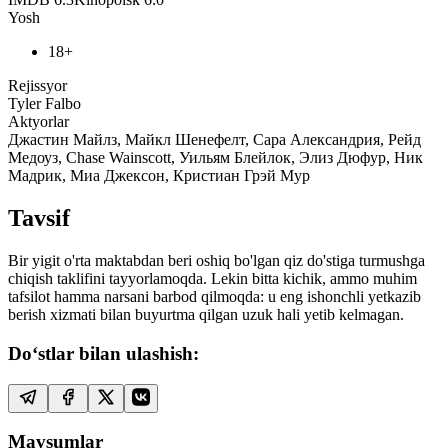
Yosh
18+
Rejissyor
Tyler Falbo
Aktyorlar
Джастин Майлз, Майкл Шенефелт, Сара Александрия, Рейд
Медоуз, Chase Wainscott, Уильям Блейлок, Элиз Дюфур, Ник
Мадрик, Миа Джексон, Кристиан Грэй Мур
Tavsif
Bir yigit o'rta maktabdan beri oshiq bo'lgan qiz do'stiga turmushga
chiqish taklifini tayyorlamoqda. Lekin bitta kichik, ammo muhim
tafsilot hamma narsani barbod qilmoqda: u eng ishonchli yetkazib
berish xizmati bilan buyurtma qilgan uzuk hali yetib kelmagan.
Do‘stlar bilan ulashish:
Mavsumlar