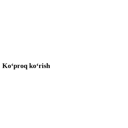
Ko‘proq ko‘rish