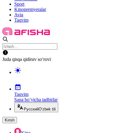
Sport
Kinopremyeralar
Avia
Taqvim
Juda qisqa qidiruv so‘rovi
Taqvim
Sana bo‘yicha tadbirlar
Русский
O‘zbek tili
Kirish
Kino