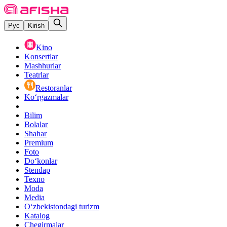
Рус
Kirish
Kino
Konsertlar
Mashhurlar
Teatrlar
Restoranlar
Ko‘rgazmalar
Bilim
Bolalar
Shahar
Premium
Foto
Do‘konlar
Stendap
Texno
Moda
Media
O‘zbekistondagi turizm
Katalog
Chegirmalar