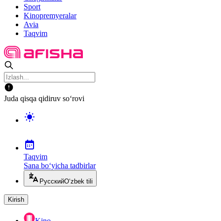
Sport
Kinopremyeralar
Avia
Taqvim
Juda qisqa qidiruv so‘rovi
Taqvim
Sana bo‘yicha tadbirlar
Русский
O‘zbek tili
Kirish
Kino