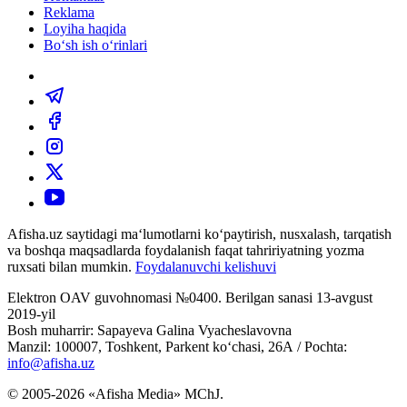
Reklama
Loyiha haqida
Bo‘sh ish o‘rinlari
Afisha.uz saytidagi ma‘lumotlarni ko‘paytirish, nusxalash, tarqatish
va boshqa maqsadlarda foydalanish faqat tahririyatning yozma
ruxsati bilan mumkin.
Foydalanuvchi kelishuvi
Elektron OAV guvohnomasi №0400. Berilgan sanasi 13-avgust
2019-yil
Bosh muharrir: Sapayeva Galina Vyacheslavovna
Manzil: 100007, Toshkent, Parkent ko‘chasi, 26А / Pochta:
info@afisha.uz
© 2005-2026 «Afisha Media» MChJ.