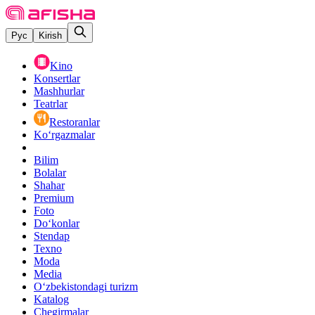
Рус
Kirish
Kino
Konsertlar
Mashhurlar
Teatrlar
Restoranlar
Ko‘rgazmalar
Bilim
Bolalar
Shahar
Premium
Foto
Do‘konlar
Stendap
Texno
Moda
Media
O‘zbekistondagi turizm
Katalog
Chegirmalar