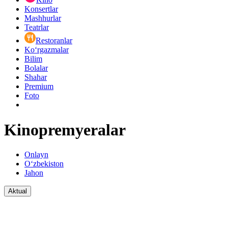
Konsertlar
Mashhurlar
Teatrlar
Restoranlar
Ko‘rgazmalar
Bilim
Bolalar
Shahar
Premium
Foto
Kinopremyeralar
Onlayn
O‘zbekiston
Jahon
Aktual